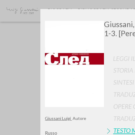
BIOGRAFIA
BIBLIOGRAFIA SECONDA
Giussani,
1-3. [Per
LEGGI I
STORIA
SINTES
TIPOLOGIA OPERA
TRADUZ
OPERE 
TRADUZ
Giussani Luigi
Autore
TESTO 
Russo