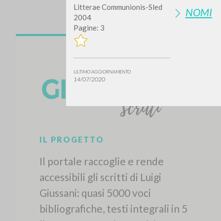
Litterae Communionis-Sled
NOMI
2004
Pagine: 3
ULTIMO AGGIORNAMENTO
14/07/2020
IL PROGETTO
Il portale raccoglie e rende
accessibili gli scritti di Luigi
Giussani: quasi 5000 voci
bibliografiche, testi integrali in 5