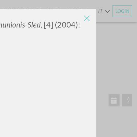
AGGIORNAMENTI
NEWS
CONTATTI
IT
LOGIN
E
unionis-Sled
, [4] (2004):
ATTIVITÀ RECENTI
A
Z