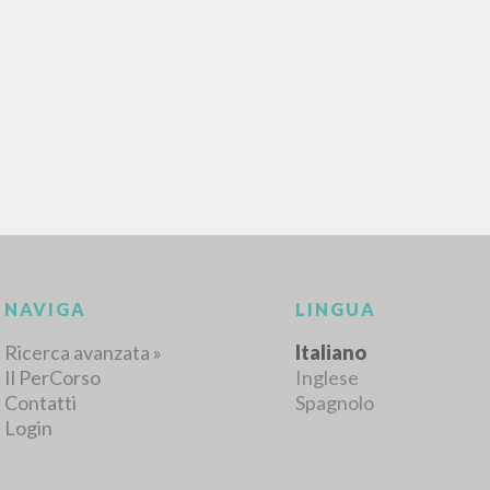
NAVIGA
LINGUA
Ricerca avanzata »
Italiano
Il PerCorso
Inglese
Contatti
Spagnolo
Login