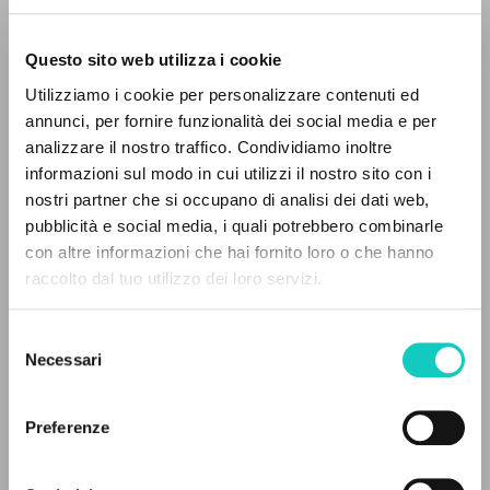
Questo sito web utilizza i cookie
Utilizziamo i cookie per personalizzare contenuti ed
annunci, per fornire funzionalità dei social media e per
Giussani Luigi
Autore
analizzare il nostro traffico. Condividiamo inoltre
informazioni sul modo in cui utilizzi il nostro sito con i
Russo
Litterae Communionis-Sled
nostri partner che si occupano di analisi dei dati web,
2006
pubblicità e social media, i quali potrebbero combinarle
Pagine: 3
IL PROGETTO
con altre informazioni che hai fornito loro o che hanno
raccolto dal tuo utilizzo dei loro servizi.
Il portale raccoglie e rende accessibili gli scritti
di Luigi Giussani: quasi 5000 voci bibliografiche,
Selezione
ULTIMO AGGIORNAMENTO
testi integrali in 5 lingue e percorsi tematici
09/04/2020
Necessari
del
dedicati.
consenso
Preferenze
NAVIGA
LEGGI IL FULL TEXT NELL'EDIZIONE
DISPONIBILE