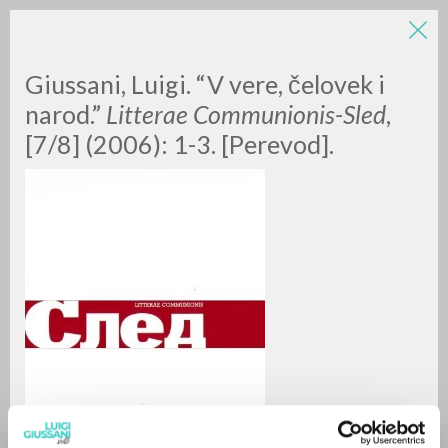
Giussani, Luigi. “V vere, čelovek i
narod.”
Litterae Communionis-Sled
,
[7/8] (2006): 1-3. [Perevod].
RICERCA AVANZATA »
A
Z
0
DOCUMENTI TROVATI
RISULTATI SUCCESSIVI