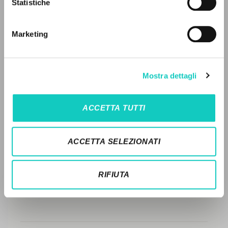
Statistiche
Ricerca avanzata »
Il PerCorso
STORIA EDITORIALE
Contatti
Marketing
SINTESI DEI CONTENUTI
Login
TRADUZIONI
LINGUA
Mostra dettagli
OPERE COLLEGATE
Italiano
Inglese
Spagnolo
TRADUZIONI OPERE COLLEGATE
ACCETTA TUTTI
TESTO MADRE
NEWSLETTER
NOMI
ACCETTA SELEZIONATI
Ricevi aggiornamenti su nuove pubblicazioni,
eventi e percorsi editoriali.
RIFIUTA
Iscriviti