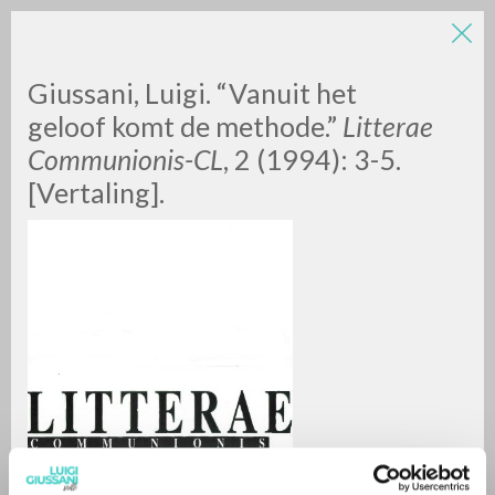
Giussani, Luigi. “Vanuit het
geloof komt de methode.”
Litterae
Communionis-CL
, 2 (1994): 3-5.
[Vertaling].
A
Z
0
DOCUMENTI TROVATI
RISULTATI SUCCESSIVI