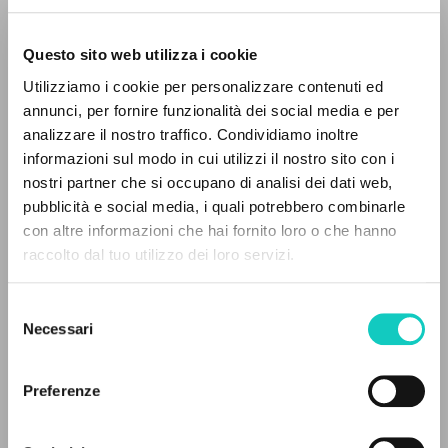
Questo sito web utilizza i cookie
Utilizziamo i cookie per personalizzare contenuti ed
annunci, per fornire funzionalità dei social media e per
IL PROGETTO
analizzare il nostro traffico. Condividiamo inoltre
Giussani Luigi
Autore
informazioni sul modo in cui utilizzi il nostro sito con i
Il portale raccoglie e rende accessibili gli scritti
nostri partner che si occupano di analisi dei dati web,
Olandese
di Luigi Giussani: quasi 5000 voci bibliografiche,
pubblicità e social media, i quali potrebbero combinarle
Litterae Communionis-CL
testi integrali in 5 lingue e percorsi tematici
con altre informazioni che hai fornito loro o che hanno
1994
dedicati.
Pagine: 3
raccolto dal tuo utilizzo dei loro servizi.
Selezione
NAVIGA
Necessari
del
ULTIMO AGGIORNAMENTO
consenso
17/04/2020
Ricerca avanzata »
Il PerCorso
Preferenze
Contatti
Login