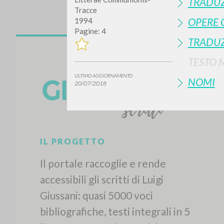
TRADUZ
Tracce
OPERE 
1994
Pagine: 4
TRADUZ
TESTO 
ULTIMO AGGIORNAMENTO
NOMI
20/07/2018
IL PROGETTO
Il portale raccoglie e rende