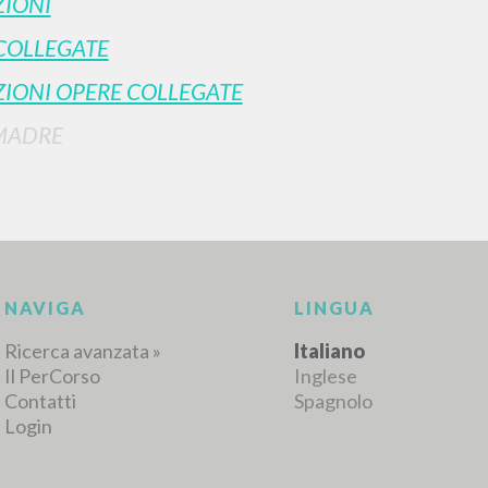
IONI
COLLEGATE
IONI OPERE COLLEGATE
RISULTATI SUCCESSIVI
MADRE
NAVIGA
LINGUA
Ricerca avanzata »
Italiano
Il PerCorso
Inglese