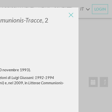
AGGIORNAMENTI
NEWS
CONTATTI
IT
LOGIN
E
mmunionis-Tracce
, 2
CERCA
Frase esatta
 »
 30 novembre 1993).
zioni di Luigi Giussani: 1992-1994
) e, nel 2009, in
Litterae Communionis-
ATTIVITÀ RECENTI
A
Z