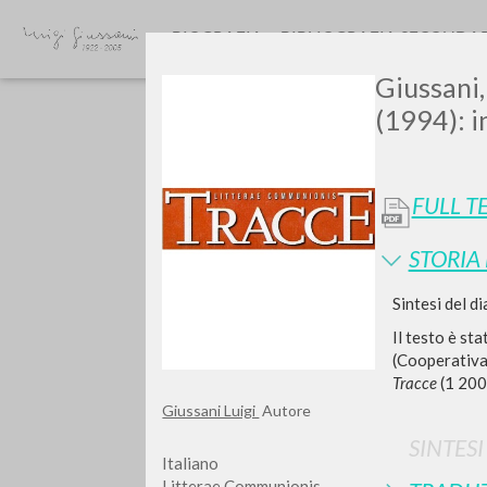
BIOGRAFIA
BIBLIOGRAFIA SECONDA
Giussani,
(1994): i
FULL T
STORIA
Vuo
Sintesi del d
Il testo è s
(Cooperativa
Tracce
(1 200
Giussani Luigi
Autore
TIPOLOGIA OPERA
SINTES
Italiano
Litterae Communionis-