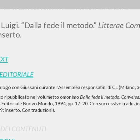
RIA
CRITERI REDAZIONALI
INFO DI NAVIGAZIONE
 Luigi. “Dalla fede il metodo.”
Litterae Co
nserto.
EXT
 EDITORIALE
RICERCA AVANZATA
i risultati ancora più precisi? Utilizza la
ialogo con Giussani durante l’Assemblea responsabili di CL (Milano,
0
DOCUMENTI TROVATI
tato ripubblicato nel volumetto omonimo
Dalla fede il metodo: Conversa
 Editoriale Nuovo Mondo, 1994, pp. 17-20. Con successive traduzioni
Visualizza dettagli per tipologia
9: inserto. Con traduzioni).
LINGUA
AUTORE
ANNO
I DEI CONTENUTI