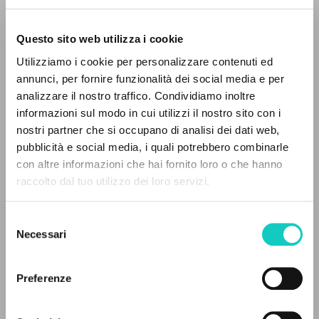
Questo sito web utilizza i cookie
Utilizziamo i cookie per personalizzare contenuti ed
annunci, per fornire funzionalità dei social media e per
IL PROGETTO
analizzare il nostro traffico. Condividiamo inoltre
informazioni sul modo in cui utilizzi il nostro sito con i
Il portale raccoglie e rende accessibili gli scritti
nostri partner che si occupano di analisi dei dati web,
di Luigi Giussani: quasi 5000 voci bibliografiche,
pubblicità e social media, i quali potrebbero combinarle
testi integrali in 5 lingue e percorsi tematici
con altre informazioni che hai fornito loro o che hanno
Arbona Guadalupe
Revisore
dedicati.
raccolto dal tuo utilizzo dei loro servizi.
Carbajosa Ignacio
Introduzione
Giussani Carmen
Revisore
Selezione
Giussani Luigi
Autore
NAVIGA
Necessari
del
Restán José Luis
Introduzione
consenso
Ricerca avanzata »
Il PerCorso
Spagnolo
Preferenze
Contatti
Litterae Communionis-Huellas
Login
2010