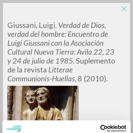
Giussani, Luigi.
Verdad de Dios,
verdad del hombre: Encuentro de
Luigi Giussani con la Asociación
Cultural Nueva Tierra: Avila 22, 23
A
Z
y 24 de julio de 1985
. Suplemento
de la revista
Litterae
0
DOCUMENTI TROVATI
Communionis-
Huellas
, 8 (2010).
RISULTATI SUCCESSIVI