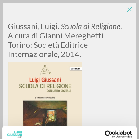
Giussani, Luigi.
Scuola di Religione
.
A cura di Gianni Mereghetti.
Torino: Società Editrice
Internazionale, 2014.
RICERCA AVANZATA »
A
Z
0
DOCUMENTI TROVATI
RISULTATI SUCCESSIVI