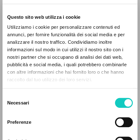
Questo sito web utilizza i cookie
Utilizziamo i cookie per personalizzare contenuti ed
annunci, per fornire funzionalità dei social media e per
Giussani Luigi
Autore
analizzare il nostro traffico. Condividiamo inoltre
Mereghetti Gianni
Curatore
informazioni sul modo in cui utilizzi il nostro sito con i
nostri partner che si occupano di analisi dei dati web,
SEI
pubblicità e social media, i quali potrebbero combinarle
Italiano
IL PROGETTO
2014
con altre informazioni che hai fornito loro o che hanno
Pagine: 576
raccolto dal tuo utilizzo dei loro servizi.
Il portale raccoglie e rende accessibili gli scritti
di Luigi Giussani: quasi 5000 voci bibliografiche,
Selezione
testi integrali in 5 lingue e percorsi tematici
Necessari
del
ULTIMO AGGIORNAMENTO
dedicati.
consenso
05/06/2025
Preferenze
NAVIGA