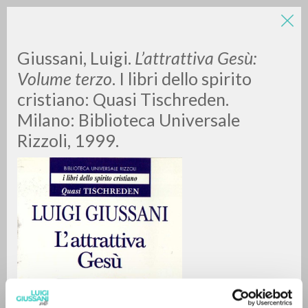
Giussani, Luigi.
L’attrattiva Gesù:
Volume terzo
. I libri dello spirito
cristiano: Quasi Tischreden.
Milano: Biblioteca Universale
Rizzoli, 1999.
BÚSQUEDA AVANZADA »
A
Z
0
DOCUMENTOS ENCONTRADOS
RESULTADOS SUCESIVOS