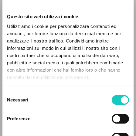
Questo sito web utilizza i cookie
Utilizziamo i cookie per personalizzare contenuti ed
annunci, per fornire funzionalità dei social media e per
analizzare il nostro traffico. Condividiamo inoltre
informazioni sul modo in cui utilizzi il nostro sito con i
nostri partner che si occupano di analisi dei dati web,
Giussani Luigi
Autor
pubblicità e social media, i quali potrebbero combinarle
EL PROYECTO
con altre informazioni che hai fornito loro o che hanno
BUR
raccolto dal tuo utilizzo dei loro servizi.
Italiano
Este portal recoge y pone a disposición de los
1999
usuarios los textos de Luigi Giussani: casi 5000
Páginas: 400
Selezione
voces bibliográficas, textos íntegros en 5
Necessari
del
idiomas y líneas temáticas.
consenso
Preferenze
ÚLTIMA ACTUALIZACIÓN
04/08/2025
NAVEGA