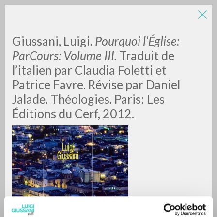
Giussani, Luigi.
Pourquoi l’Église:
ParCours: Volume III.
Traduit de
l’italien par Claudia Foletti et
Patrice Favre. Révise par Daniel
A
Z
Jalade. Théologies. Paris: Les
Éditions du Cerf, 2012.
0
DOCUMENTOS ENCONTRADOS
RESULTADOS SUCESIVOS