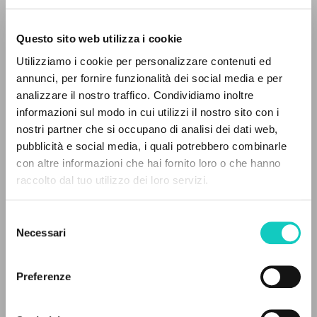
Questo sito web utilizza i cookie
BÚSQUEDA AVANZADA »
Utilizziamo i cookie per personalizzare contenuti ed
A
Z
annunci, per fornire funzionalità dei social media e per
analizzare il nostro traffico. Condividiamo inoltre
0
DOCUMENTOS ENCONTRADOS
Giussani Luigi
Autor
informazioni sul modo in cui utilizzi il nostro sito con i
Simonis Adrianus
Introducción
nostri partner che si occupano di analisi dei dati web,
pubblicità e social media, i quali potrebbero combinarle
Uitgeverij Betsaida
con altre informazioni che hai fornito loro o che hanno
Holandés
raccolto dal tuo utilizzo dei loro servizi.
RESULTADOS SUCESIVOS
2017
Páginas: 240
Selezione
Necessari
del
consenso
ÚLTIMA ACTUALIZACIÓN
Preferenze
26/01/2022