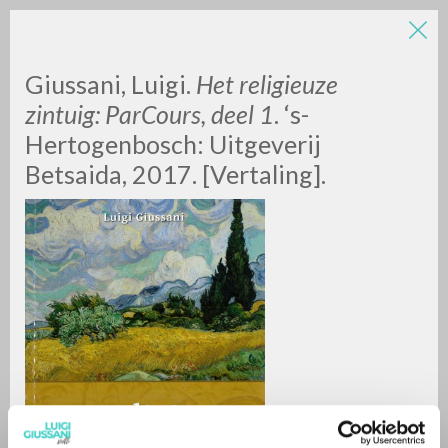
LUIGI
Giussani, Luigi.
Het religieuze
zintuig: ParCours, deel 1
. ‘s-
Hertogenbosch: Uitgeverij
GIUSSANI
Betsaida, 2017. [Vertaling].
scritti