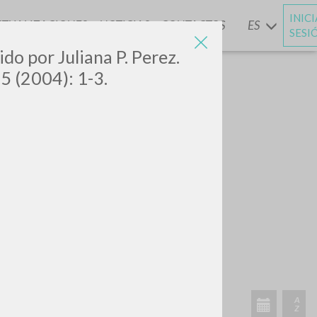
INIC
CTUALIZACIONES
NOTICIAS
CONTACTOS
ES
Y
SESI
ido por Juliana P. Perez.
55 (2004): 1-3.