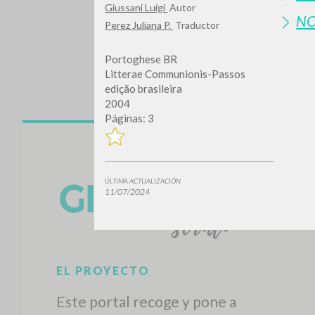
Giussani Luigi
Autor
N
Perez Juliana P.
Traductor
Portoghese BR
Litterae Communionis-Passos
edição brasileira
2004
Páginas: 3
¿Quiere
ÚLTIMA ACTUALIZACIÓN
11/07/2024
TIPOLOGÍA