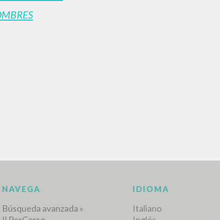
OMBRES
BÚSQUEDA AVANZ
s resultados aún más precisos? Utilizar el
0
DOCUMENTOS ENCONTRADOS
Ver detalles por tipo
IDIOMA
AUTOR
AÑO
ACTI