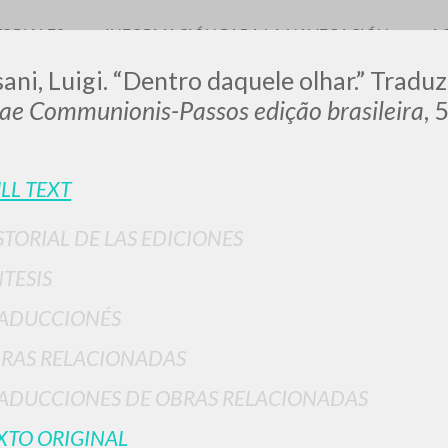
TORIALES
INFORMACIÓN PARA LA NAVEGACIÓN
A
ani, Luigi. “Dentro daquele olhar.” Traduz
rae Communionis-Passos edição brasileira
, 
LUIGI
LL TEXT
STORIAL DE LAS EDICIONES
SSANI
NTESIS
ADUCCIONÉS
scritti
RAS RELACIONADAS
ADUCCIONES DE OBRAS RELACIONADAS
XTO ORIGINAL