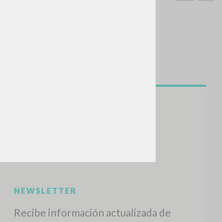
BUSCA
Frase exacta
ADA »
VIDADES RECIENTES
A
Z