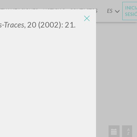
INIC
CTUALIZACIONES
NOTICIAS
CONTACTOS
ES
Y
SESI
s-Traces
, 20 (2002): 21.