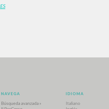
ES
BÚSQUEDA AVANZ
s resultados aún más precisos? Utilizar el
0
DOCUMENTOS ENCONTRADOS
Ver detalles por tipo
IDIOMA
AUTOR
AÑO
ACTI