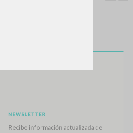
BUSCA
Frase exacta
ADA »
VIDADES RECIENTES
A
Z