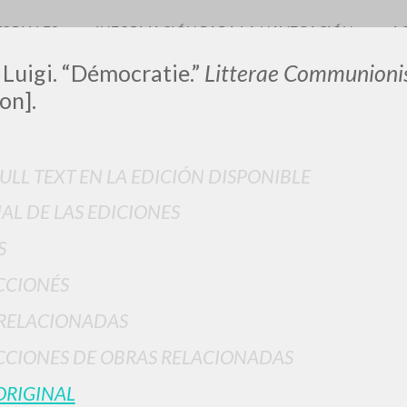
TORIALES
INFORMACIÓN PARA LA NAVEGACIÓN
A
 Luigi. “Démocratie.”
Litterae Communioni
on].
LUIGI
FULL TEXT EN LA EDICIÓN DISPONIBLE
IAL DE LAS EDICIONES
SSANI
S
CCIONÉS
scritti
RELACIONADAS
CIONES DE OBRAS RELACIONADAS
ORIGINAL