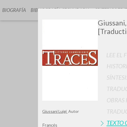
BIOGRAFÍA
BIBLIOGRAFÍA SECUNDARIA
CRITERIOS EDI
Giussani,
[Traducti
LEE EL 
HISTOR
GIU
SÍNTESI
TRADU
OBRAS 
TRADUC
Giussani Luigi
Autor
TEXTO 
Francés