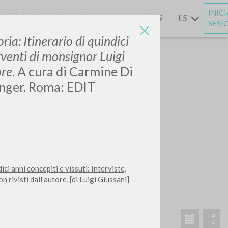
INIC
CTUALIZACIONES
NOTICIAS
CONTACTOS
ES
Y
SESI
ia: Itinerario di quindici
erventi di monsignor Luigi
ore
. A cura di Carmine Di
inger. Roma: EDIT
ci anni concepiti e vissuti: Interviste,
 rivisti dall’autore, [di Luigi Giussani] -