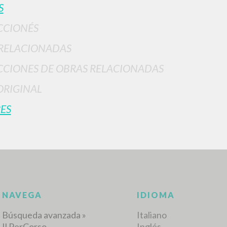
S
CCIONÉS
RELACIONADAS
CIONES DE OBRAS RELACIONADAS
ORIGINAL
BÚSQUEDA AVANZ
s resultados aún más precisos? Utilizar el
ES
0
DOCUMENTOS ENCONTRADOS
Ver detalles por tipo
IDIOMA
AUTOR
AÑO
ACTI