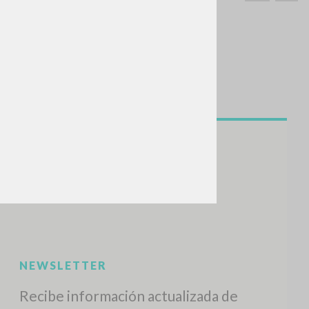
BUSCA
Frase exacta
ADA »
VIDADES RECIENTES
A
Z