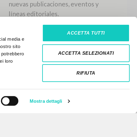
ACCETTA TUTTI
cial media e
nostro sito
ACCETTA SELEZIONATI
i potrebbero
ei loro
RIFIUTA
Mostra dettagli
NEWSLETTER
Recibe información actualizada de
nuevas publicaciones, eventos y
líneas editoriales.