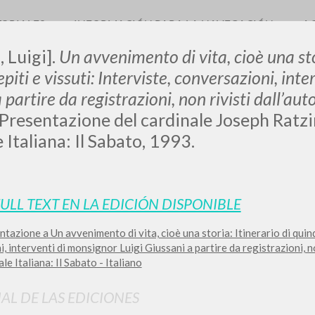
TORIALES
INFORMACIÓN PARA LA NAVEGACIÓN
A
, Luigi].
Un avvenimento di vita, cioè una stor
piti e vissuti: Interviste, conversazioni, int
 partire da registrazioni, non rivisti dall’aut
Presentazione del cardinale Joseph Ratz
LUIGI
 Italiana: Il Sabato, 1993.
SSANI
FULL TEXT EN LA EDICIÓN DISPONIBLE
scritti
tazione a Un avvenimento di vita, cioè una storia: Itinerario di quindi
 interventi di monsignor Luigi Giussani a partire da registrazioni, non
le Italiana: Il Sabato - Italiano
IAL DE LAS EDICIONES