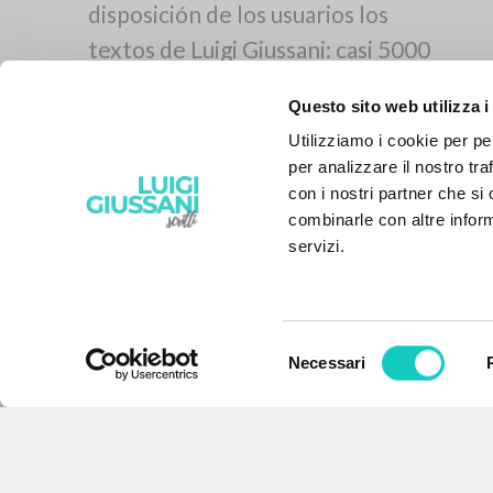
Questo sito web utilizza i
Utilizziamo i cookie per pe
per analizzare il nostro tra
con i nostri partner che si
combinarle con altre inform
servizi.
Selezione
Necessari
EL PROYECTO
del
consenso
Este portal recoge y pone a
disposición de los usuarios los
textos de Luigi Giussani: casi 5000