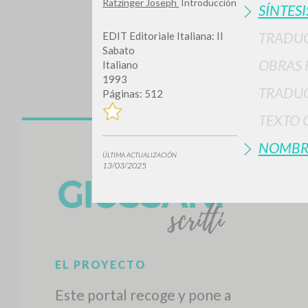
Ratzinger Joseph
Introducción
SÍNTESI
TRADU
EDIT Editoriale Italiana: Il
Sabato
OBRAS 
Italiano
1993
TRADUC
Páginas: 512
TEXTO 
¿Quiere
NOMBR
ÚLTIMA ACTUALIZACIÓN
13/03/2025
TIPOLOGÍA