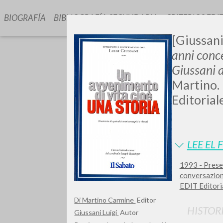
BIOGRAFÍA
BIBLIOGRAFÍA SECUNDARIA
CRITERIOS EDI
[Giussani
anni conce
Giussani a
Martino. 
Editoriale
GIU
LEE EL 
1993 - Presen
conversazioni,
EDIT Editoria
Di Martino Carmine
Editor
HISTOR
Giussani Luigi
Autor