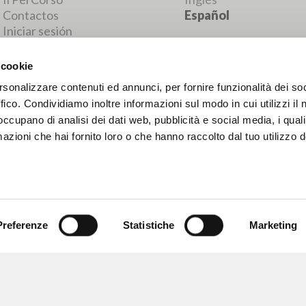
RESULTADOS SUCESIVOS
 cookie
rsonalizzare contenuti ed annunci, per fornire funzionalità dei so
ffico. Condividiamo inoltre informazioni sul modo in cui utilizzi il 
 occupano di analisi dei dati web, pubblicità e social media, i qual
azioni che hai fornito loro o che hanno raccolto dal tuo utilizzo d
Preferenze
Statistiche
Marketing
NAVEGA
IDIOMA
Búsqueda avanzada »
Italiano
Il PerCorso
Inglés
Contactos
Español