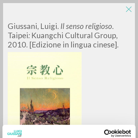
Giussani, Luigi.
Il senso religioso
.
Taipei
:
Kuangchi Cultural Group,
2010. [Edizione in lingua cinese].
A
Z
0
DOCUMENTOS ENCONTRADOS
RESULTADOS SUCESIVOS