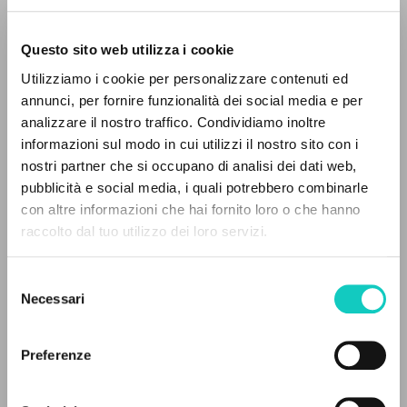
Questo sito web utilizza i cookie
Utilizziamo i cookie per personalizzare contenuti ed
Carrón Julián
Introducción
annunci, per fornire funzionalità dei social media e per
Giussani Luigi
Autor
EL PROYECTO
analizzare il nostro traffico. Condividiamo inoltre
Han Yiao
Traductor
informazioni sul modo in cui utilizzi il nostro sito con i
Este portal recoge y pone a disposición de los
nostri partner che si occupano di analisi dei dati web,
usuarios los textos de Luigi Giussani: casi 5000
Kuangchi Cultural Group
pubblicità e social media, i quali potrebbero combinarle
Chino
voces bibliográficas, textos íntegros en 5
con altre informazioni che hai fornito loro o che hanno
2010
idiomas y líneas temáticas.
raccolto dal tuo utilizzo dei loro servizi.
Páginas: 268
Selezione
NAVEGA
Necessari
del
ÚLTIMA ACTUALIZACIÓN
consenso
Búsqueda avanzada »
11/04/2022
Il PerCorso
Preferenze
Contactos
Iniciar sesión