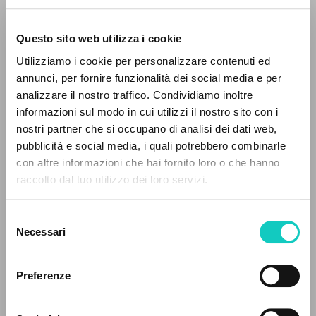
Giussani Luigi
Autor
Questo sito web utilizza i cookie
Italiano
Utilizziamo i cookie per personalizzare contenuti ed
30 Giorni
annunci, per fornire funzionalità dei social media e per
1999
EL PROYECTO
analizzare il nostro traffico. Condividiamo inoltre
Páginas: 9
informazioni sul modo in cui utilizzi il nostro sito con i
Este portal recoge y pone a disposición de los
nostri partner che si occupano di analisi dei dati web,
usuarios los textos de Luigi Giussani: casi 5000
pubblicità e social media, i quali potrebbero combinarle
voces bibliográficas, textos íntegros en 5
con altre informazioni che hai fornito loro o che hanno
ÚLTIMA ACTUALIZACIÓN
idiomas y líneas temáticas.
raccolto dal tuo utilizzo dei loro servizi.
04/08/2025
Selezione
NAVEGA
Necessari
del
LEE EL FULL TEXT EN LA EDICIÓN
consenso
Búsqueda avanzada »
DISPONIBLE
Il PerCorso
Preferenze
Contactos
2025 - L'attrattiva Gesù: Volume terzo - BUR Rizzoli -
Iniciar sesión
Italiano (pp. 322-335)