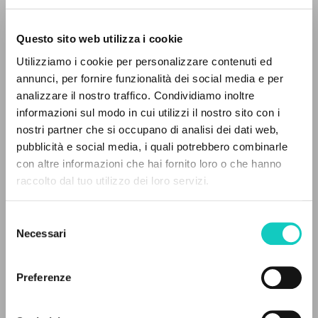
Questo sito web utilizza i cookie
BÚSQUEDA AVANZADA »
Utilizziamo i cookie per personalizzare contenuti ed
A
Z
annunci, per fornire funzionalità dei social media e per
analizzare il nostro traffico. Condividiamo inoltre
0
DOCUMENTOS ENCONTRADOS
informazioni sul modo in cui utilizzi il nostro sito con i
Cordas Durval
Traductor
nostri partner che si occupano di analisi dei dati web,
Giussani Luigi
Autor
pubblicità e social media, i quali potrebbero combinarle
Oliveira Neófita
Traductor
con altre informazioni che hai fornito loro o che hanno
raccolto dal tuo utilizzo dei loro servizi.
RESULTADOS SUCESIVOS
Editora Nova Fronteira
Portoghese BR
Selezione
2004
Necessari
del
Páginas: 400
consenso
Preferenze
ÚLTIMA ACTUALIZACIÓN
26/09/2023