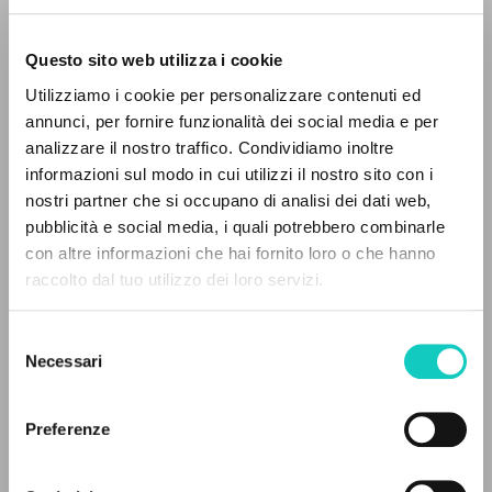
Questo sito web utilizza i cookie
Utilizziamo i cookie per personalizzare contenuti ed
annunci, per fornire funzionalità dei social media e per
EL PROYECTO
analizzare il nostro traffico. Condividiamo inoltre
Giussani Luigi
Autor
informazioni sul modo in cui utilizzi il nostro sito con i
Saldanha Ricardo
Traductor
Este portal recoge y pone a disposición de los
nostri partner che si occupano di analisi dei dati web,
usuarios los textos de Luigi Giussani: casi 5000
pubblicità e social media, i quali potrebbero combinarle
Portugués
voces bibliográficas, textos íntegros en 5
con altre informazioni che hai fornito loro o che hanno
Litterae Communionis-CL
idiomas y líneas temáticas.
raccolto dal tuo utilizzo dei loro servizi.
1994
Páginas: 8
Selezione
NAVEGA
Necessari
del
consenso
Búsqueda avanzada »
ÚLTIMA ACTUALIZACIÓN
Il PerCorso
20/07/2026
Preferenze
Contactos
Iniciar sesión