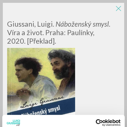
LUIGI
Giussani, Luigi.
Náboženský smysl
.
Víra a život. Praha: Paulínky,
2020. [Překlad].
GIUSSANI
scritti