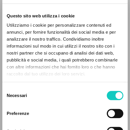
Questo sito web utilizza i cookie
BÚSQUEDA AVANZADA »
Utilizziamo i cookie per personalizzare contenuti ed
A
Giussani Luigi
Autor
Z
annunci, per fornire funzionalità dei social media e per
Pavlík Vítězslav
Traductor
analizzare il nostro traffico. Condividiamo inoltre
0
DOCUMENTOS ENCONTRADOS
informazioni sul modo in cui utilizzi il nostro sito con i
Paulínky
nostri partner che si occupano di analisi dei dati web,
Checo
pubblicità e social media, i quali potrebbero combinarle
2020
con altre informazioni che hai fornito loro o che hanno
Páginas: 282
raccolto dal tuo utilizzo dei loro servizi.
RESULTADOS SUCESIVOS
Selezione
Necessari
ÚLTIMA ACTUALIZACIÓN
del
08/06/2022
consenso
Preferenze
LEE EL FULL TEXT EN LA EDICIÓN