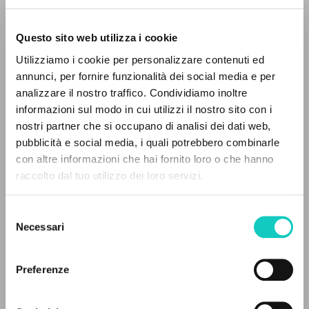
Questo sito web utilizza i cookie
BÚSQUEDA AVANZADA »
Utilizziamo i cookie per personalizzare contenuti ed
A
Z
annunci, per fornire funzionalità dei social media e per
analizzare il nostro traffico. Condividiamo inoltre
0
DOCUMENTOS ENCONTRADOS
informazioni sul modo in cui utilizzi il nostro sito con i
Giussani Luigi
Autor
nostri partner che si occupano di analisi dei dati web,
Glinka Elena
Traductor
pubblicità e social media, i quali potrebbero combinarle
Men' Aleksandr
Corolario
con altre informazioni che hai fornito loro o che hanno
Stafford James Francis
Introducción
raccolto dal tuo utilizzo dei loro servizi.
RESULTADOS SUCESIVOS
Christianskaja Rossija
Ruso
Selezione
2000
Necessari
del
Páginas: 193
consenso
Preferenze
ÚLTIMA ACTUALIZACIÓN