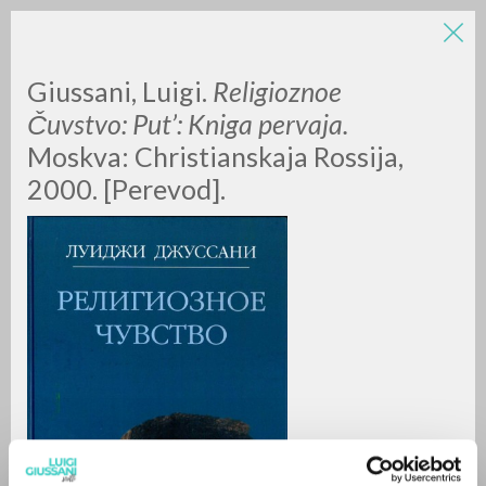
LUIGI
Giussani, Luigi.
Religioznoe
Čuvstvo: Put’: Kniga pervaja.
Moskva:
Christianskaja Rossija,
GIUSSANI
2000. [Perevod].
scritti