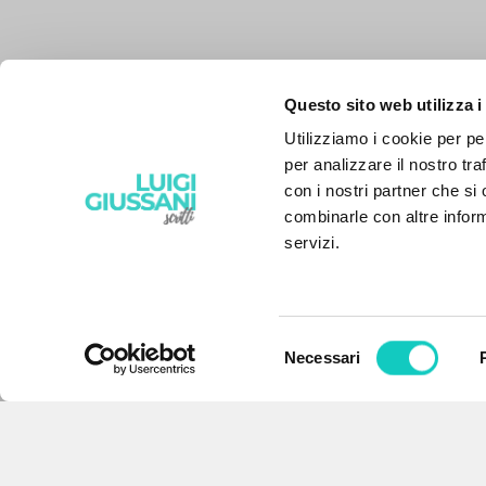
Questo sito web utilizza i
Utilizziamo i cookie per pe
per analizzare il nostro tra
con i nostri partner che si
combinarle con altre inform
servizi.
Selezione
Necessari
EL PROYECTO
del
consenso
Este portal recoge y pone a
disposición de los usuarios los
textos de Luigi Giussani: casi 5000