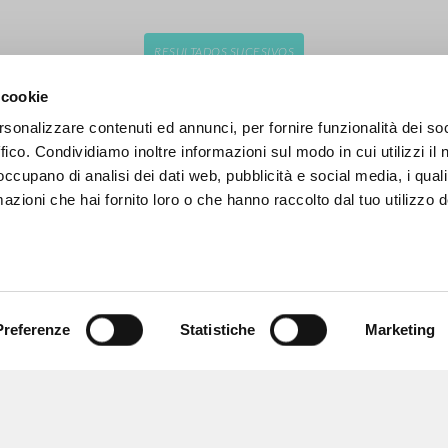
RESULTADOS SUCESIVOS
 cookie
rsonalizzare contenuti ed annunci, per fornire funzionalità dei so
ffico. Condividiamo inoltre informazioni sul modo in cui utilizzi il 
 occupano di analisi dei dati web, pubblicità e social media, i qual
azioni che hai fornito loro o che hanno raccolto dal tuo utilizzo d
Preferenze
Statistiche
Marketing
NAVEGA
IDIOMA
Búsqueda avanzada »
Italiano
Il PerCorso
Inglés
Contactos
Español