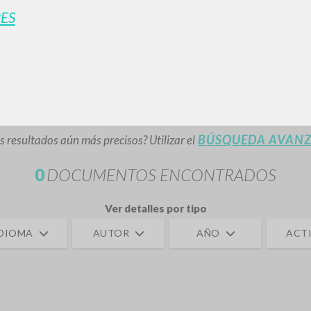
ES
BÚSQUEDA AVANZ
s resultados aún más precisos? Utilizar el
0
DOCUMENTOS ENCONTRADOS
Ver detalles por tipo
IDIOMA
AUTOR
AÑO
ACTI