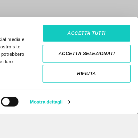
ACCETTA TUTTI
cial media e
nostro sito
ACCETTA SELEZIONATI
i potrebbero
ei loro
RIFIUTA
Mostra dettagli
NEWSLETTER
Recibe información actualizada de
nuevas publicaciones, eventos y
líneas editoriales.