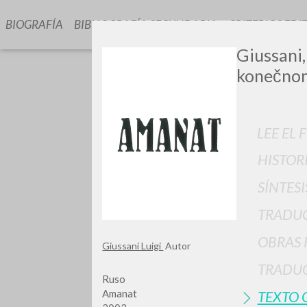
BIOGRAFÍA
BIBLIOGRAFÍA SECUNDARIA
CRITERIOS EDI
Giussani
konečnom
LEE EL 
HISTOR
GIU
SÍNTESI
TRADU
OBRAS 
Giussani Luigi
Autor
TRADUC
Ruso
Amanat
TEXTO 