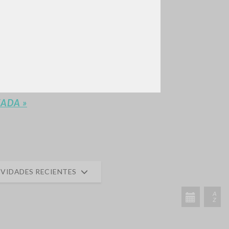
BUSCA
Frase exacta
ADA »
VIDADES RECIENTES
A
Z