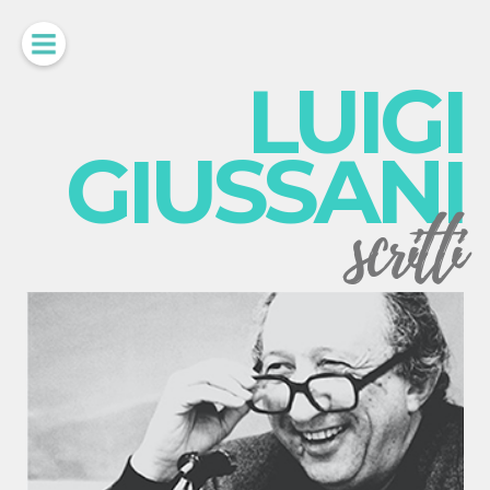
LUIGI
GIUSSANI
scritti