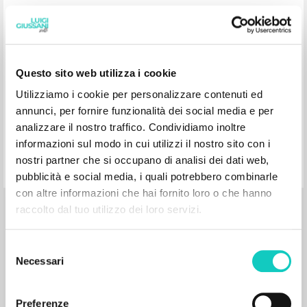
Giussani Luigi Autor
Stafford James Francis Introducción
Editorial Verbo
2000
Questo sito web utilizza i cookie
Portugués
Lugar de edición : Lisboa
Páginas: 208
Utilizziamo i cookie per personalizzare contenuti ed
ISBN
: 972-22-2011-X
annunci, per fornire funzionalità dei social media e per
analizzare il nostro traffico. Condividiamo inoltre
informazioni sul modo in cui utilizzi il nostro sito con i
nostri partner che si occupano di analisi dei dati web,
pubblicità e social media, i quali potrebbero combinarle
con altre informazioni che hai fornito loro o che hanno
raccolto dal tuo utilizzo dei loro servizi.
BIBLIOGRAFÍA SECUNDARIA
A Generative Thought: An Introduction
Selezione
to the Works of Luigi Giussani
Necessari
del
consenso
Buzzi Elisa Comisario y Autor
Preferenze