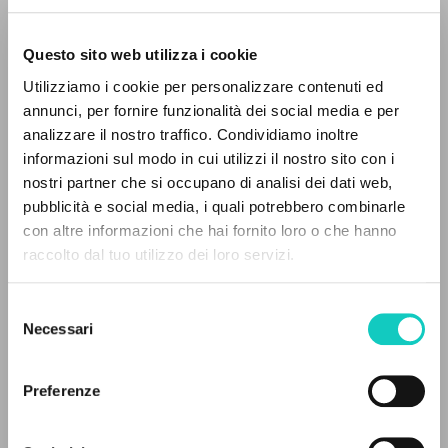
Questo sito web utilizza i cookie
Utilizziamo i cookie per personalizzare contenuti ed
annunci, per fornire funzionalità dei social media e per
analizzare il nostro traffico. Condividiamo inoltre
informazioni sul modo in cui utilizzi il nostro sito con i
Giussani Luigi
Autor
nostri partner che si occupano di analisi dei dati web,
Stafford James Francis
Autor
pubblicità e social media, i quali potrebbero combinarle
EL PROYECTO
con altre informazioni che hai fornito loro o che hanno
Tyto Alba
raccolto dal tuo utilizzo dei loro servizi.
Lituano
Este portal recoge y pone a disposición de los
2000
usuarios los textos de Luigi Giussani: casi 5000
Páginas: 5
Selezione
voces bibliográficas, textos íntegros en 5
Necessari
del
idiomas y líneas temáticas.
consenso
ÚLTIMA ACTUALIZACIÓN
Preferenze
22/02/2022
NAVEGA