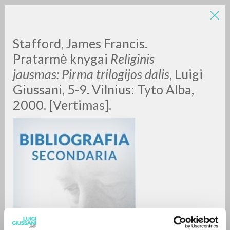
Stafford, James Francis.
Pratarmė knygai
Religinis
jausmas: Pirma trilogijos dalis
, Luigi
Giussani, 5-9. Vilnius: Tyto Alba,
2000. [Vertimas].
BÚSQUEDA AVANZADA »
A
Z
0
DOCUMENTOS ENCONTRADOS
RESULTADOS SUCESIVOS