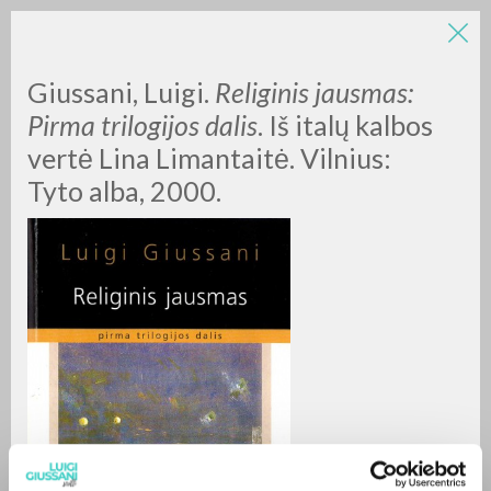
Giussani, Luigi.
Religinis jausmas:
Pirma trilogijos dalis
. Iš italų kalbos
vertė Lina Limantaitė. Vilnius:
Tyto alba, 2000.
BÚSQUEDA AVANZADA »
A
Z
0
DOCUMENTOS ENCONTRADOS
RESULTADOS SUCESIVOS