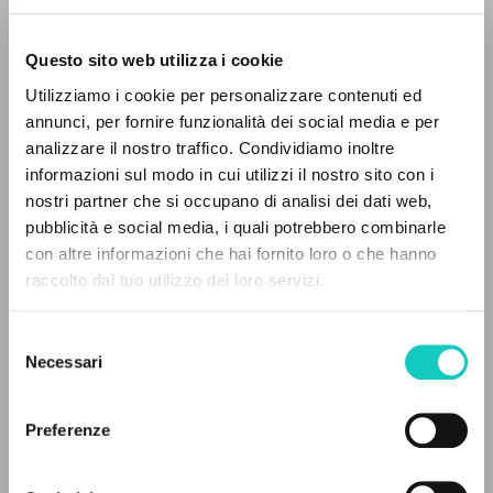
Questo sito web utilizza i cookie
Utilizziamo i cookie per personalizzare contenuti ed
annunci, per fornire funzionalità dei social media e per
analizzare il nostro traffico. Condividiamo inoltre
Giussani Luigi
Autor
informazioni sul modo in cui utilizzi il nostro sito con i
Limantaitė Lina
Traductor
nostri partner che si occupano di analisi dei dati web,
Stafford James Francis
Introducción
pubblicità e social media, i quali potrebbero combinarle
EL PROYECTO
con altre informazioni che hai fornito loro o che hanno
Tyto Alba
raccolto dal tuo utilizzo dei loro servizi.
Lituano
Este portal recoge y pone a disposición de los
2000
usuarios los textos de Luigi Giussani: casi 5000
Páginas: 216
Selezione
voces bibliográficas, textos íntegros en 5
Necessari
del
idiomas y líneas temáticas.
consenso
Preferenze
ÚLTIMA ACTUALIZACIÓN
09/06/2022
NAVEGA