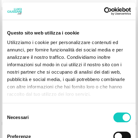
Dal temperamento un metodo: Volume
sesto
Questo sito web utilizza i cookie
Utilizziamo i cookie per personalizzare contenuti ed
Giussani Luigi Autor
annunci, per fornire funzionalità dei social media e per
BUR
analizzare il nostro traffico. Condividiamo inoltre
2002
informazioni sul modo in cui utilizzi il nostro sito con i
Italiano
Lugar de edición : Milano
nostri partner che si occupano di analisi dei dati web,
Páginas: 448
ISBN
: 88-17-12939-9
pubblicità e social media, i quali potrebbero combinarle
con altre informazioni che hai fornito loro o che hanno
raccolto dal tuo utilizzo dei loro servizi.
Selezione
Necessari
del
consenso
Scuola di Religione
Preferenze