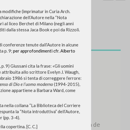
a modifiche (imprimatur in Curia Arch.
ichiarazione dell’Autore nella “Nota
ari al liceo Berchet di Milano (negli anni
iti dalla stessa Jaca Book e poi da Rizzoli.
BUSCA
Frase exacta
di conferenze tenute dall’Autore in alcune
ta p. 9;
per approfondimenti cfr. Alberto
ADA »
. 9) Giussani cita la frase: «Gli uomini
attribuita allo scrittore Evelyn J. Waugh,
ebbraio 1986 si tenta di correggere l’errore:
 senso di Dio e l’uomo moderno
(1994-2015),
citazione appartiene a Barbara Ward, come
VIDADES RECIENTES
ata nella collana “La Biblioteca del Corriere
A
espunta la “Nota introduttiva” dell’Autore,
Z
 (pp. 3-4).
a copertina. [C. C.]