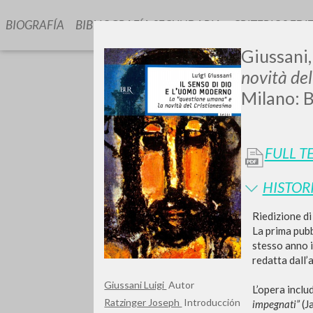
BIOGRAFÍA
BIBLIOGRAFÍA SECUNDARIA
CRITERIOS EDI
Giussani,
novità de
Milano: B
FULL T
GIU
HISTOR
Riedizione d
La prima pubb
stesso anno i
redatta dall’
Giussani Luigi
Autor
L’opera inclu
Ratzinger Joseph
Introducción
impegnati”
(J