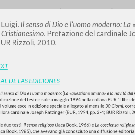
TORIALES
INFORMACIÓN PARA LA NAVEGACIÓN
A
 Luigi.
Il senso di Dio e l’uomo moderno: La
l Cristianesimo
. Prefazione del cardinale J
UR Rizzoli, 2010.
LUIGI
EXT
SSANI
IAL DE LAS EDICIONES
i
Il senso di Dio e l’uomo moderno:
[
La «questione umana» e la novità del 
scritti
licazione del testo risale a maggio 1994 nella collana BUR “I libri dell
l volume esce in edizione speciale allegato al mensile
30 Giorni,
corre
allora cardinale Joseph Ratzinger (BUR, 1994, pp. 3-4; BUR Rizzoli, 20
de due testi:
Il senso religioso
(Jaca Book, 1966) e
La coscienza religios
aca Book, 1985), che avevano già conosciuto una diffusione editori