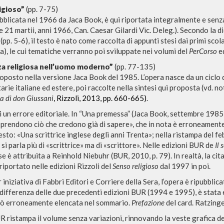
ligioso”
(pp. 7-75)
ubblicata nel 1966 da Jaca Book, è qui riportata integralmente e senz
e 21 martii, anni 1966, Can. Caesar Gilardi Vic. Deleg.). Secondo la d
(pp. 5-6), il testo è nato come raccolta di appunti stesi dai primi scol
), le cui tematiche verranno poi sviluppate nei volumi del
PerCorso
ed
za religiosa nell’uomo moderno”
(pp. 77-135)
proposto nella versione Jaca Book del 1985. L’opera nasce da un ciclo 
arie italiane ed estere, poi raccolte nella sintesi qui proposta (vd. no
ta di don Giussani
, Rizzoli, 2013, pp. 660-665)
.
BÚSQUEDA AVANZ
s resultados aún más precisos? Utilizar el
i un errore editoriale. In “Una premessa” (Jaca Book, settembre 1985, p
0
DOCUMENTOS ENCONTRADOS
rendono ciò che credono già di sapere», che in nota è erroneamente 
testo: «Una scrittrice inglese degli anni Trenta»; nella ristampa del f
si parla più di «scrittrice» ma di «scrittore». Nelle edizioni BUR de
Il
Ver detalles por tipo
ase è attribuita a Reinhold Niebuhr (BUR, 2010, p. 79). In realtà, la 
iportato nelle edizioni Rizzoli del
Senso religioso
dal 1997 in poi.
IDIOMA
AUTOR
AÑO
ACTI
 iniziativa di Fabbri Editori e Corriere della Sera, l’opera è ripubblic
A differenza delle due precedenti edizioni BUR (1994 e 1995), è stata 
rò erroneamente elencata nel sommario.
Prefazione
del card. Ratzinger
 ristampa il volume senza variazioni, rinnovando la veste grafica dell