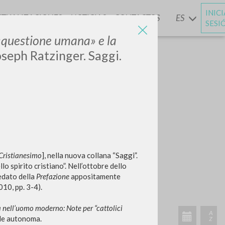
INIC
CTUALIZACIONES
NOTICIAS
CONTACTOS
ES
Y
SESI
 «questione umana» e la
oseph Ratzinger. Saggi.
Cristianesimo
], nella nuova collana “Saggi”.
o spirito cristiano”. Nell’ottobre dello
dato della
Prefazione
appositamente
10, pp. 3-4).
a nell’uomo moderno: Note per “cattolici
ale autonoma.