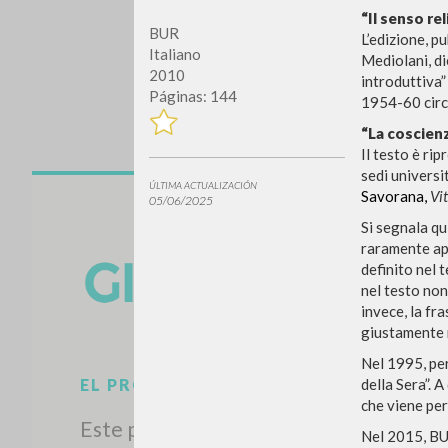
“Il senso re
BUR
L’edizione, p
Italiano
Mediolani, di
2010
introduttiva” 
Páginas: 144
1954-60 circa
“La coscien
Il testo è ri
sedi universit
ÚLTIMA ACTUALIZACIÓN
Savorana,
Vi
¿Quiere
05/06/2025
Si segnala qu
raramente app
definito nel 
nel testo non 
invece, la fr
giustamente r
TIPOLOGÍA
Nel 1995, per
della Sera”. 
che viene pe
Nel 2015, BUR