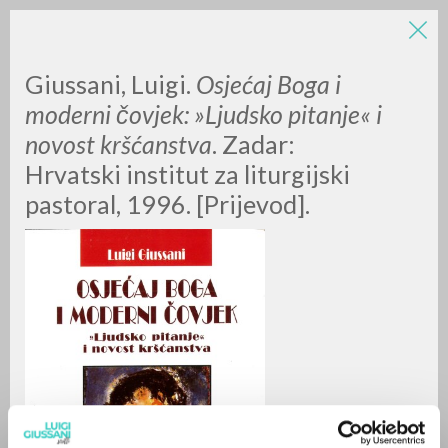
LUIGI
Giussani, Luigi.
Osjećaj Boga i
moderni čovjek: »Ljudsko pitanje« i
novost kršćanstva
. Zadar:
GIUSSANI
Hrvatski institut za liturgijski
pastoral, 1996. [Prijevod].
scritti