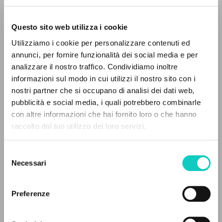
Questo sito web utilizza i cookie
BÚSQUEDA AVANZADA »
Utilizziamo i cookie per personalizzare contenuti ed
A
Z
annunci, per fornire funzionalità dei social media e per
analizzare il nostro traffico. Condividiamo inoltre
0
DOCUMENTOS ENCONTRADOS
informazioni sul modo in cui utilizzi il nostro sito con i
Brigljevic-Gozze Mare
Traductor
nostri partner che si occupano di analisi dei dati web,
Giussani Luigi
Autor
pubblicità e social media, i quali potrebbero combinarle
Gozze Ivana
Traductor
con altre informazioni che hai fornito loro o che hanno
raccolto dal tuo utilizzo dei loro servizi.
HrvaTski Institut za Liturgijski Pastoral
RESULTADOS SUCESIVOS
Croata
1996
Selezione
Páginas: 124
Necessari
del
consenso
Preferenze
ÚLTIMA ACTUALIZACIÓN
06/03/2023