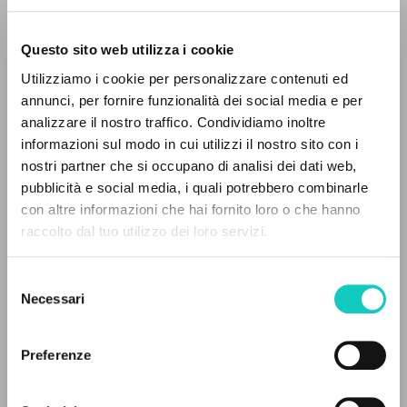
Questo sito web utilizza i cookie
BÚSQUEDA AVANZADA »
Utilizziamo i cookie per personalizzare contenuti ed
A
Z
annunci, per fornire funzionalità dei social media e per
analizzare il nostro traffico. Condividiamo inoltre
0
DOCUMENTOS ENCONTRADOS
informazioni sul modo in cui utilizzi il nostro sito con i
nostri partner che si occupano di analisi dei dati web,
Giussani Luigi
Autor
pubblicità e social media, i quali potrebbero combinarle
con altre informazioni che hai fornito loro o che hanno
Jaca Book
raccolto dal tuo utilizzo dei loro servizi.
Italiano
RESULTADOS SUCESIVOS
1985
Páginas: 80
Selezione
Necessari
del
consenso
ÚLTIMA ACTUALIZACIÓN
Preferenze
22/11/2023