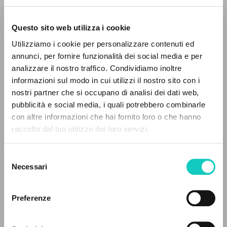
Questo sito web utilizza i cookie
Savorana Alberto
Autor
Utilizziamo i cookie per personalizzare contenuti ed
annunci, per fornire funzionalità dei social media e per
Rizzoli
analizzare il nostro traffico. Condividiamo inoltre
Italiano
informazioni sul modo in cui utilizzi il nostro sito con i
2013
Páginas: 1352
nostri partner che si occupano di analisi dei dati web,
pubblicità e social media, i quali potrebbero combinarle
EL PROYECTO
con altre informazioni che hai fornito loro o che hanno
raccolto dal tuo utilizzo dei loro servizi.
Este portal recoge y pone a disposición de los
ÚLTIMA ACTUALIZACIÓN
22/11/2023
usuarios los textos de Luigi Giussani: casi 5000
Selezione
voces bibliográficas, textos íntegros en 5
Necessari
del
idiomas y líneas temáticas.
consenso
LEE EL FULL TEXT EN LA EDICIÓN
Preferenze
DISPONIBLE
NAVEGA
HISTORIAL DE LAS EDICIONES