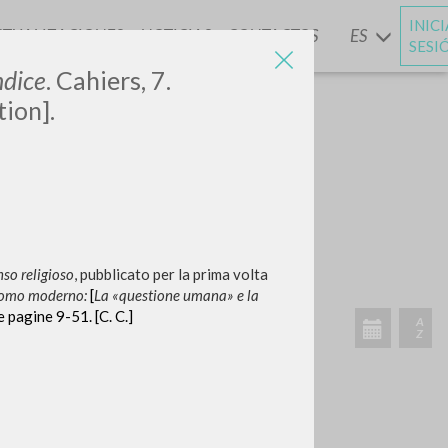
INIC
CTUALIZACIONES
NOTICIAS
CONTACTOS
ES
Y
SESI
ndice
. Cahiers, 7.
ion].
nso religioso
, pubblicato per la prima volta
VIDADES RECIENTES
l’uomo moderno:
[
La «questione umana» e la
e pagine 9-51. [C. C.]
A
Z