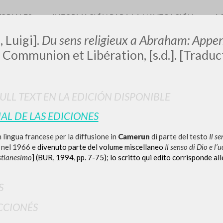
TORIALES
INFORMACIÓN PARA LA NAVEGACIÓN
A
, Luigi].
Du sens religieux a Abraham: Appe
Communion et Libération, [s.d.]. [Traduct
0
DOCUMENTOS ENCONTRADOS
FULL TEXT EN LA EDICIÓN DISPONIBLE
IAL DE LAS EDICIONES
Ver detalles por tipo
 lingua francese per la diffusione in
Camerun
di parte del testo
Il se
IDIOMA
AUTOR
AÑO
ACTI
 nel 1966 e
divenuto parte del volume miscellaneo
Il senso di Dio e 
istianesimo
] (BUR, 1994, pp. 7-75); lo scritto qui edito corrisponde all
S
CCIONÉS
RESULTADOS SUCESIVOS