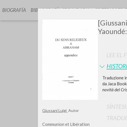
BIOGRAFÍA
BIBLIOGRAFÍA SECUNDARIA
CRITERIOS EDI
[Giussani
Yaoundé: 
LEE EL 
HISTOR
Traduzione in
TIPOLOGÍA
da Jaca Book
novità del Cr
SÍNTESI
Giussani Luigi
Autor
TRADU
Communion et Libération