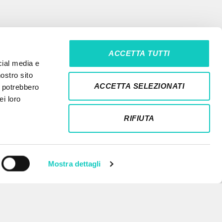
ACCETTA TUTTI
cial media e
nostro sito
ACCETTA SELEZIONATI
i potrebbero
ei loro
RIFIUTA
Mostra dettagli
NEWSLETTER
Recibe información actualizada de
nuevas publicaciones, eventos y
líneas editoriales.