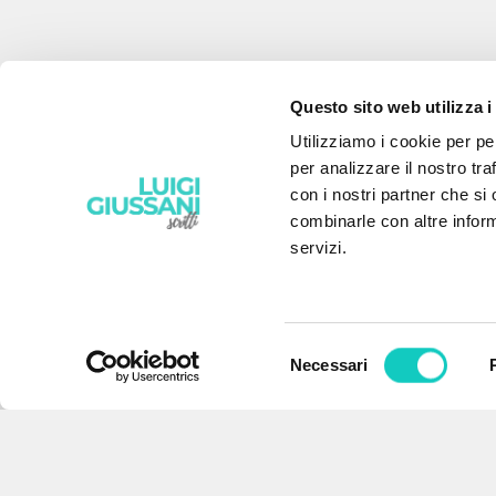
Questo sito web utilizza i
Utilizziamo i cookie per pe
per analizzare il nostro tra
con i nostri partner che si
combinarle con altre inform
servizi.
Selezione
Necessari
EL PROYECTO
del
consenso
Este portal recoge y pone a
disposición de los usuarios los
textos de Luigi Giussani: casi 5000