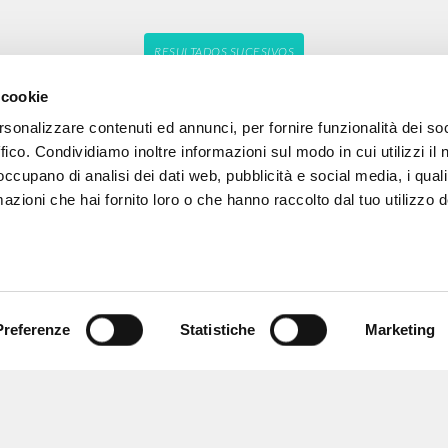
RESULTADOS SUCESIVOS
 cookie
rsonalizzare contenuti ed annunci, per fornire funzionalità dei so
ffico. Condividiamo inoltre informazioni sul modo in cui utilizzi il 
 occupano di analisi dei dati web, pubblicità e social media, i qual
azioni che hai fornito loro o che hanno raccolto dal tuo utilizzo d
Preferenze
Statistiche
Marketing
NAVEGA
IDIOMA
Búsqueda avanzada »
Italiano
Il PerCorso
Inglés
Contactos
Español