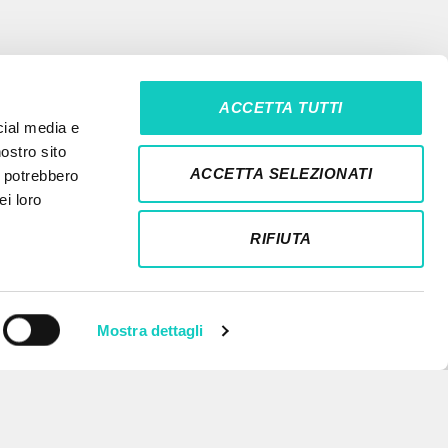
ACCETTA TUTTI
cial media e
nostro sito
ACCETTA SELEZIONATI
i potrebbero
ei loro
RIFIUTA
Mostra dettagli
NEWSLETTER
Recibe información actualizada de
nuevas publicaciones, eventos y
líneas editoriales.