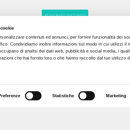
RESULTADOS SUCESIVOS
 cookie
rsonalizzare contenuti ed annunci, per fornire funzionalità dei so
ffico. Condividiamo inoltre informazioni sul modo in cui utilizzi il 
 occupano di analisi dei dati web, pubblicità e social media, i qual
azioni che hai fornito loro o che hanno raccolto dal tuo utilizzo d
Preferenze
Statistiche
Marketing
NAVEGA
IDIOMA
Búsqueda avanzada »
Italiano
Il PerCorso
Inglés
Contactos
Español