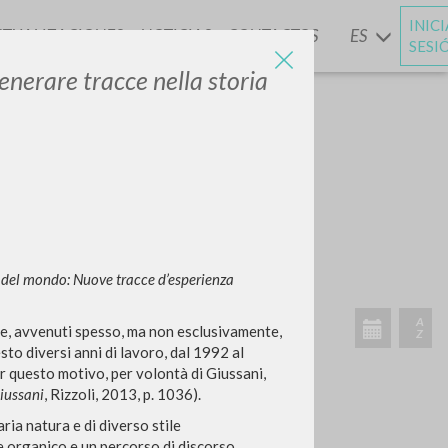
INIC
CTUALIZACIONES
NOTICIAS
CONTACTOS
ES
Y
SESI
enerare tracce nella storia
a del mondo: Nuove tracce d’esperienza
VIDADES RECIENTES
A
se, avvenuti spesso, ma non esclusivamente,
Z
to diversi anni di lavoro, dal 1992 al
r questo motivo, per volontà di Giussani,
iussani
, Rizzoli, 2013, p. 1036).
varia natura e di diverso stile
me organico e un percorso di discorso