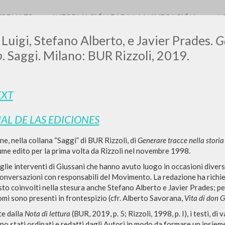
TORIALES
INFORMACIÓN PARA LA NAVEGACIÓN
A
 Luigi, Stefano Alberto, e Javier Prades.
G
o
. Saggi. Milano: BUR Rizzoli, 2019.
EXT
0
DOCUMENTOS ENCONTRADOS
IAL DE LAS EDICIONES
Ver detalles por tipo
e, nella collana “Saggi” di BUR Rizzoli, di
IDIOMA
AUTOR
Generare tracce nella stori
AÑO
ACTI
lume edito per la prima volta da Rizzoli nel novembre 1998.
glie interventi di Giussani che hanno avuto luogo in occasioni diver
conversazioni con responsabili del Movimento. La redazione ha richies
sto coinvolti nella stesura anche Stefano Alberto e Javier Prades; pe
 nomi sono presenti in frontespizio (cfr. Alberto Savorana,
Vita di don G
ce dalla
Nota di lettura
(BUR, 2019, p. 5; Rizzoli, 1998, p. I), i testi, di 
RESULTADOS SUCESIVOS
ono stati ordinati e redatti dagli Autori in modo da formare un insie