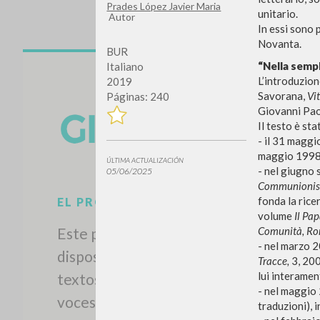
Prades López Javier Maria
unitario.
Autor
In essi sono 
Novanta.
BUR
“Nella sempl
Italiano
L’introduzion
2019
Savorana,
Vi
Páginas: 240
Giovanni Paol
Il testo è st
- il 31 magg
maggio 1998,
ÚLTIMA ACTUALIZACIÓN
- nel giugno 
05/06/2025
Communionis
fonda la ricer
EL PROYECTO
volume
Il Pa
Comunità, R
Este portal recoge y pone a
- nel marzo 2
disposición de los usuarios los
Tracce,
3, 200
lui interamen
textos de Luigi Giussani: casi 5000
- nel maggio 
voces bibliográficas, textos
traduzioni), 