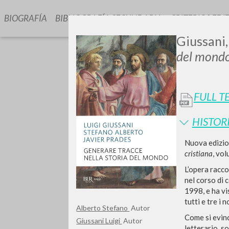
BIOGRAFÍA
BIBLIOGRAFÍA SECUNDARIA
CRITERIOS EDI
Giussani,
del mond
FULL T
HISTOR
TIPOLOGÍA
Nuova edizion
cristiana
, vo
L’opera racco
nel corso di 
1998, e ha vi
tutti e tre i
Alberto Stefano
Autor
Come si evin
Giussani Luigi
Autor
letterario, s