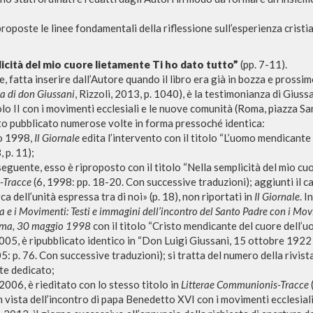
proposte le linee fondamentali della riflessione sull’esperienza cristi
icità del mio cuore lietamente Ti ho dato tutto”
(pp. 7-11).
e, fatta inserire dall’Autore quando il libro era già in bozza e prossi
ta di don Giussani
, Rizzoli, 2013, p. 1040), è la testimonianza di Giuss
o II con i movimenti ecclesiali e le nuove comunità (Roma, piazza S
ato pubblicato numerose volte in forma pressoché identica:
io 1998,
Il Giornale
edita l’intervento
con il titolo “L’uomo mendicante n
 p. 11);
seguente, esso è riproposto con il titolo “Nella semplicità del mio cu
-Tracce
(6, 1998: pp. 18-20. Con successive traduzioni); aggiunti il c
ca dell’unità espressa tra di noi» (p. 18), non riportati in
Il Giornale
. 
NAVEGA
IDIOMA
pa e i Movimenti: Testi e immagini dell’incontro del Santo Padre con i Mov
Búsqueda avanzada »
Italiano
oma, 30 maggio 1998
con il titolo “Cristo mendicante del cuore dell’u
Il PerCorso
Inglés
005, è ripubblicato identico in “Don Luigi Giussani, 15 ottobre 1922
5: p. 76. Con successive traduzioni); si tratta del numero della rivist
Contactos
Español
te dedicato;
Iniciar sesión
2006, è rieditato con lo stesso titolo in
Litterae Communionis-Tracce
in vista dell’incontro di papa Benedetto XVI con i movimenti ecclesia