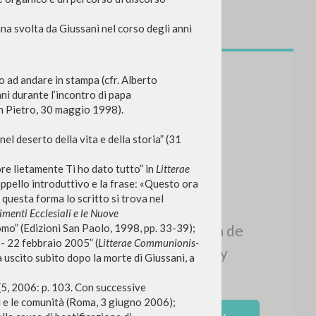
ana svolta da Giussani nel corso degli anni
mo ad andare in stampa (cfr. Alberto
ani durante l’incontro di papa
an Pietro, 30 maggio 1998).
el deserto della vita e della storia” (31
ore lietamente Ti ho dato tutto” in
Litterae
appello introduttivo e la frase: «Questo ora
In questa forma
lo scritto si trova nel
NEWSLETTER
imenti Ecclesiali e le Nuove
omo” (Edizioni San Paolo, 1998, pp. 33-39);
Recibe información actualizada de
 - 22 febbraio 2005” (
Litterae Communionis-
nuevas publicaciones, eventos y
a uscito subito dopo la morte di Giussani, a
líneas editoriales.
(5, 2006: p. 103. Con successive
li e le comunità (Roma, 3 giugno 2006);