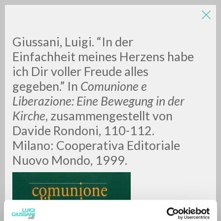
Giussani, Luigi. “In der
Einfachheit meines Herzens habe
ich Dir voller Freude alles
gegeben.” In
Comunione e
Liberazione: Eine Bewegung in der
Kirche
, zusammengestellt von
BÚSQUEDA AVANZADA »
Davide Rondoni, 110-112.
A
Z
Milano: Cooperativa Editoriale
Nuovo Mondo, 1999.
0
DOCUMENTOS ENCONTRADOS
RESULTADOS SUCESIVOS