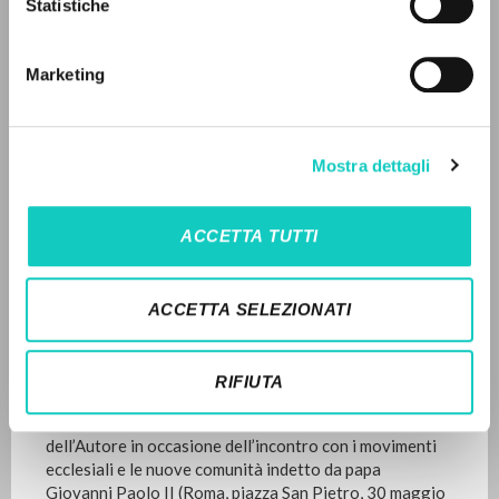
Statistiche
Búsqueda avanzada »
Alemán
Il PerCorso
1999
Páginas: 3
Contactos
Marketing
Iniciar sesión
ÚLTIMA ACTUALIZACIÓN
IDIOMA
Mostra dettagli
29/11/2023
Italiano
Inglés
Español
ACCETTA TUTTI
LEE EL FULL TEXT EN LA EDICIÓN
NEWSLETTER
DISPONIBLE
ACCETTA SELEZIONATI
Recibe información actualizada de nuevas
HISTORIAL DE LAS EDICIONES
publicaciones, eventos y líneas editoriales.
RIFIUTA
Lo scritto “In der Einfachheit meines Herzens habe ich
Dir voller Freude alles gegeben” è la testimonianza
dell’Autore in occasione dell’incontro con i movimenti
ecclesiali e le nuove comunità indetto da papa
Inscribirse
Giovanni Paolo II (Roma, piazza San Pietro, 30 maggio