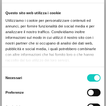
Questo sito web utilizza i cookie
Utilizziamo i cookie per personalizzare contenuti ed
annunci, per fornire funzionalità dei social media e per
analizzare il nostro traffico. Condividiamo inoltre
informazioni sul modo in cui utilizzi il nostro sito con i
nostri partner che si occupano di analisi dei dati web,
pubblicità e social media, i quali potrebbero combinarle
EL PROYECTO
con altre informazioni che hai fornito loro o che hanno
raccolto dal tuo utilizzo dei loro servizi.
Este portal recoge y pone a disposición de los
usuarios los textos de Luigi Giussani: casi 5000
Selezione
voces bibliográficas, textos íntegros en 5
Necessari
del
Giussani Luigi
Autor
idiomas y líneas temáticas.
consenso
Hoffmann Tobias
Traductor
Rondoni Davide
Editor
Preferenze
NAVEGA
Cooperativa Editoriale Nuovo Mondo