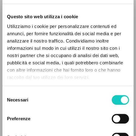
Questo sito web utilizza i cookie
Utilizziamo i cookie per personalizzare contenuti ed
annunci, per fornire funzionalità dei social media e per
EL PROYECTO
analizzare il nostro traffico. Condividiamo inoltre
informazioni sul modo in cui utilizzi il nostro sito con i
Este portal recoge y pone a disposición de los
nostri partner che si occupano di analisi dei dati web,
usuarios los textos de Luigi Giussani: casi 5000
pubblicità e social media, i quali potrebbero combinarle
voces bibliográficas, textos íntegros en 5
con altre informazioni che hai fornito loro o che hanno
idiomas y líneas temáticas.
raccolto dal tuo utilizzo dei loro servizi.
Giussani Luigi
Autor
Hoffmann Tobias
Traductor
Selezione
NAVEGA
Necessari
Rondoni Davide
Editor
del
consenso
Búsqueda avanzada »
Cooperativa Editoriale Nuovo Mondo
Il PerCorso
Preferenze
Alemán
Contactos
1999
Iniciar sesión
Páginas: 1