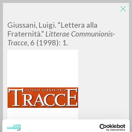
Giussani, Luigi. “Lettera alla
Fraternità.”
Litterae Communionis-
Tracce
, 6 (1998): 1.
BÚSQUEDA AVANZADA »
A
Z
0
DOCUMENTOS ENCONTRADOS
RESULTADOS SUCESIVOS