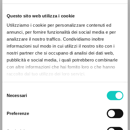
Questo sito web utilizza i cookie
Utilizziamo i cookie per personalizzare contenuti ed
Giussani Luigi
Autor
annunci, per fornire funzionalità dei social media e per
analizzare il nostro traffico. Condividiamo inoltre
Italiano
informazioni sul modo in cui utilizzi il nostro sito con i
Litterae Communionis-Tracce
1998
nostri partner che si occupano di analisi dei dati web,
Páginas: 1
pubblicità e social media, i quali potrebbero combinarle
EL PROYECTO
con altre informazioni che hai fornito loro o che hanno
raccolto dal tuo utilizzo dei loro servizi.
Este portal recoge y pone a disposición de los
usuarios los textos de Luigi Giussani: casi 5000
ÚLTIMA ACTUALIZACIÓN
01/02/2024
Selezione
voces bibliográficas, textos íntegros en 5
Necessari
del
idiomas y líneas temáticas.
consenso
Preferenze
LEE EL FULL TEXT EN LA EDICIÓN
NAVEGA
DISPONIBLE