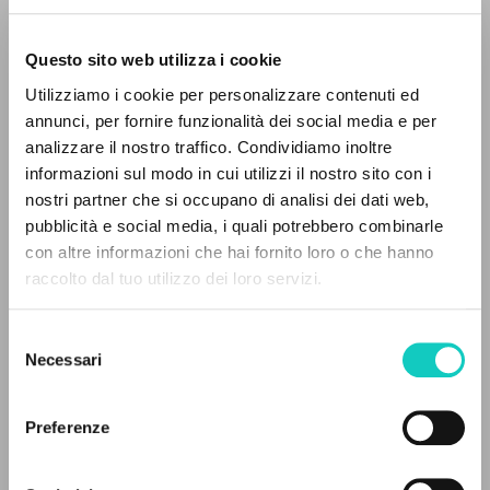
Questo sito web utilizza i cookie
Utilizziamo i cookie per personalizzare contenuti ed
annunci, per fornire funzionalità dei social media e per
analizzare il nostro traffico. Condividiamo inoltre
informazioni sul modo in cui utilizzi il nostro sito con i
Carrón Julián
Autor
nostri partner che si occupano di analisi dei dati web,
Giovanni Paolo II
Autor
pubblicità e social media, i quali potrebbero combinarle
EL PROYECTO
Giussani Luigi
Autor
con altre informazioni che hai fornito loro o che hanno
raccolto dal tuo utilizzo dei loro servizi.
Martini Carlo Maria
Autor
Este portal recoge y pone a disposición de los
Ratzinger Joseph
Autor
usuarios los textos de Luigi Giussani: casi 5000
Tettamanzi Dionigi
Autor
Selezione
voces bibliográficas, textos íntegros en 5
Necessari
del
idiomas y líneas temáticas.
Italiano
consenso
Litterae Communionis-Tracce
Preferenze
2005
Páginas: 132
NAVEGA