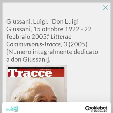
Giussani, Luigi. “Don Luigi
Giussani, 15 ottobre 1922 - 22
febbraio 2005.”
Litterae
Communionis-Tracce
, 3 (2005).
[Numero integralmente dedicato
a don Giussani].
BÚSQUEDA AVANZADA »
A
Z
0
DOCUMENTOS ENCONTRADOS
RESULTADOS SUCESIVOS