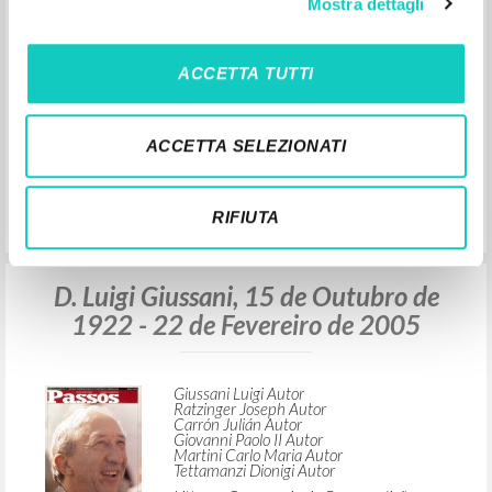
Mostra dettagli
Martini Carlo Maria Autor
Tettamanzi Dionigi Autor
Litterae Communionis-Huellas
ACCETTA TUTTI
2005
Español
Lugar de edición : Madrid
Páginas: 116
ACCETTA SELEZIONATI
RIFIUTA
D. Luigi Giussani, 15 de Outubro de
1922 - 22 de Fevereiro de 2005
Giussani Luigi Autor
Ratzinger Joseph Autor
Carrón Julián Autor
Giovanni Paolo II Autor
Martini Carlo Maria Autor
Tettamanzi Dionigi Autor