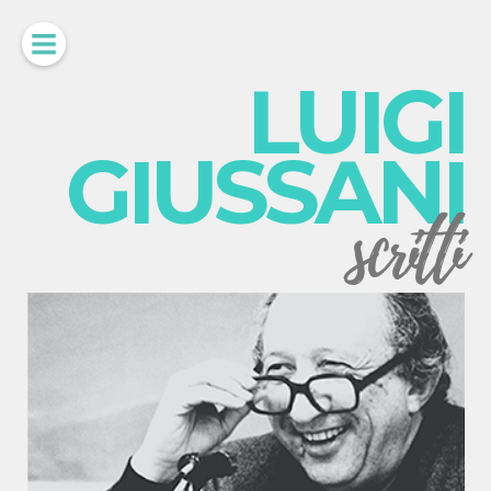
LUIGI
GIUSSANI
scritti