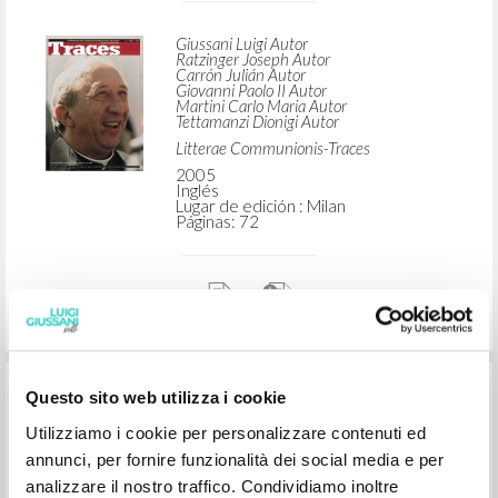
Giussani Luigi Autor
Ratzinger Joseph Autor
Carrón Julián Autor
Giovanni Paolo II Autor
Martini Carlo Maria Autor
Tettamanzi Dionigi Autor
Litterae Communionis-Traces
2005
Inglés
Lugar de edición : Milan
Páginas: 72
Don Luigi Giussani, 15 octobre 1922 -
Questo sito web utilizza i cookie
22 fèvrier 2005
Utilizziamo i cookie per personalizzare contenuti ed
annunci, per fornire funzionalità dei social media e per
analizzare il nostro traffico. Condividiamo inoltre
Giussani Luigi Autor