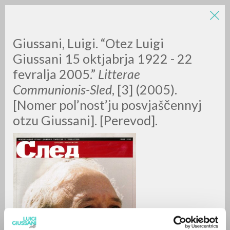
Giussani, Luigi. “Otez Luigi
Giussani 15 oktjabrja 1922 - 22
fevralja 2005.”
Litterae
Communionis-Sled
, [3] (2005).
[Nomer pol’nost’ju posvjaščennyj
otzu Giussani]. [Perevod].
BÚSQUEDA AVANZADA »
A
Z
0
DOCUMENTOS ENCONTRADOS
RESULTADOS SUCESIVOS