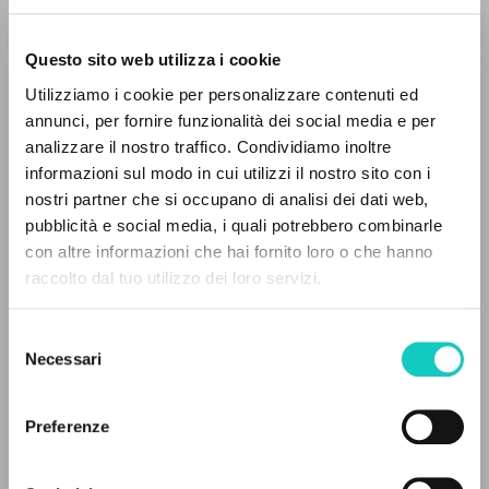
Questo sito web utilizza i cookie
Utilizziamo i cookie per personalizzare contenuti ed
annunci, per fornire funzionalità dei social media e per
analizzare il nostro traffico. Condividiamo inoltre
informazioni sul modo in cui utilizzi il nostro sito con i
Carrón Julián
Autor
nostri partner che si occupano di analisi dei dati web,
pubblicità e social media, i quali potrebbero combinarle
Giovanni Paolo II
Autor
EL PROYECTO
con altre informazioni che hai fornito loro o che hanno
Giussani Luigi
Autor
raccolto dal tuo utilizzo dei loro servizi.
Martini Carlo Maria
Autor
Este portal recoge y pone a disposición de los
Ratzinger Joseph
Autor
usuarios los textos de Luigi Giussani: casi 5000
Tettamanzi Dionigi
Autor
Selezione
voces bibliográficas, textos íntegros en 5
Necessari
del
idiomas y líneas temáticas.
Ruso
consenso
Litterae Communionis-Sled
Preferenze
2005
NAVEGA
Páginas: 72