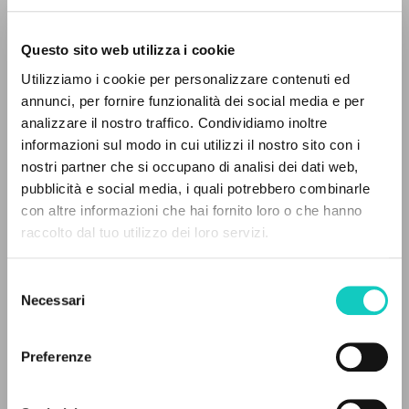
Questo sito web utilizza i cookie
Utilizziamo i cookie per personalizzare contenuti ed
annunci, per fornire funzionalità dei social media e per
Giussani Luigi
Autor
analizzare il nostro traffico. Condividiamo inoltre
informazioni sul modo in cui utilizzi il nostro sito con i
Portugués
Litterae Communionis-CL
nostri partner che si occupano di analisi dei dati web,
1998
pubblicità e social media, i quali potrebbero combinarle
Páginas: 1
EL PROYECTO
con altre informazioni che hai fornito loro o che hanno
raccolto dal tuo utilizzo dei loro servizi.
Este portal recoge y pone a disposición de los
usuarios los textos de Luigi Giussani: casi 5000
Selezione
ÚLTIMA ACTUALIZACIÓN
voces bibliográficas, textos íntegros en 5
05/02/2024
Necessari
del
idiomas y líneas temáticas.
consenso
Preferenze
NAVEGA
LEE EL FULL TEXT EN LA EDICIÓN