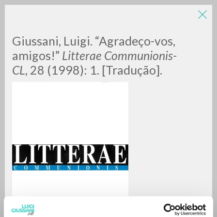
Giussani, Luigi. “Agradeço-vos,
amigos!”
Litterae Communionis-
CL
, 28 (1998): 1. [Tradução].
BÚSQUEDA AVANZADA »
A
Z
0
DOCUMENTOS ENCONTRADOS
RESULTADOS SUCESIVOS