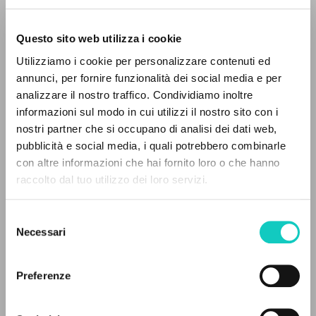
Questo sito web utilizza i cookie
BÚSQUEDA AVANZADA »
Utilizziamo i cookie per personalizzare contenuti ed
A
Z
annunci, per fornire funzionalità dei social media e per
analizzare il nostro traffico. Condividiamo inoltre
0
DOCUMENTOS ENCONTRADOS
informazioni sul modo in cui utilizzi il nostro sito con i
nostri partner che si occupano di analisi dei dati web,
pubblicità e social media, i quali potrebbero combinarle
Cabello Belén
Traductor
con altre informazioni che hai fornito loro o che hanno
Giussani Luigi
Autor
raccolto dal tuo utilizzo dei loro servizi.
RESULTADOS SUCESIVOS
González Fernández Fidel
Autor
Selezione
Ediciones Encuentro
Necessari
del
Español
consenso
1999
Páginas: 1
Preferenze