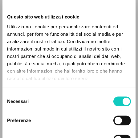
Questo sito web utilizza i cookie
BÚSQUEDA AVANZADA »
Utilizziamo i cookie per personalizzare contenuti ed
A
Z
annunci, per fornire funzionalità dei social media e per
analizzare il nostro traffico. Condividiamo inoltre
0
DOCUMENTOS ENCONTRADOS
informazioni sul modo in cui utilizzi il nostro sito con i
nostri partner che si occupano di analisi dei dati web,
pubblicità e social media, i quali potrebbero combinarle
con altre informazioni che hai fornito loro o che hanno
raccolto dal tuo utilizzo dei loro servizi.
RESULTADOS SUCESIVOS
Selezione
Necessari
del
Feliciani Giorgio
Introducción
consenso
Giussani Luigi
Autor
Preferenze
González Fernández Fidel
Autor
Ratzinger Joseph
Corolario