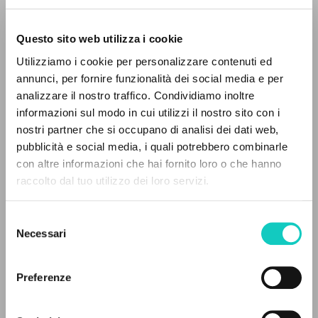
Questo sito web utilizza i cookie
BÚSQUEDA AVANZADA »
Utilizziamo i cookie per personalizzare contenuti ed
A
Z
annunci, per fornire funzionalità dei social media e per
analizzare il nostro traffico. Condividiamo inoltre
Giussani Luigi
Autor
0
DOCUMENTOS ENCONTRADOS
informazioni sul modo in cui utilizzi il nostro sito con i
nostri partner che si occupano di analisi dei dati web,
Español
pubblicità e social media, i quali potrebbero combinarle
Litterae Communionis-Huellas
con altre informazioni che hai fornito loro o che hanno
1998
Páginas: 1
raccolto dal tuo utilizzo dei loro servizi.
RESULTADOS SUCESIVOS
Selezione
Necessari
del
ÚLTIMA ACTUALIZACIÓN
consenso
05/02/2024
Preferenze