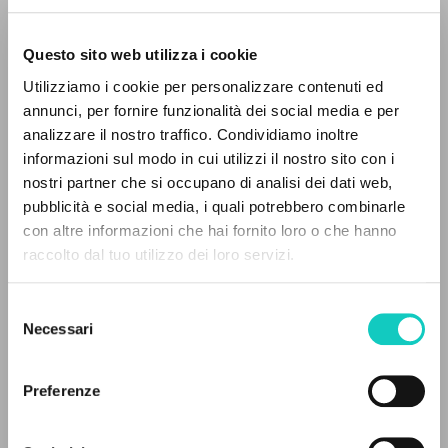
Questo sito web utilizza i cookie
Utilizziamo i cookie per personalizzare contenuti ed
annunci, per fornire funzionalità dei social media e per
analizzare il nostro traffico. Condividiamo inoltre
informazioni sul modo in cui utilizzi il nostro sito con i
nostri partner che si occupano di analisi dei dati web,
pubblicità e social media, i quali potrebbero combinarle
EL PROYECTO
con altre informazioni che hai fornito loro o che hanno
raccolto dal tuo utilizzo dei loro servizi.
Este portal recoge y pone a disposición de los
usuarios los textos de Luigi Giussani: casi 5000
Selezione
Giussani Luigi
Autor
voces bibliográficas, textos íntegros en 5
Necessari
del
Hoffmann Tobias
Traductor
idiomas y líneas temáticas.
consenso
Rondoni Davide
Editor
Preferenze
Cooperativa Editoriale Nuovo Mondo
NAVEGA
Alemán