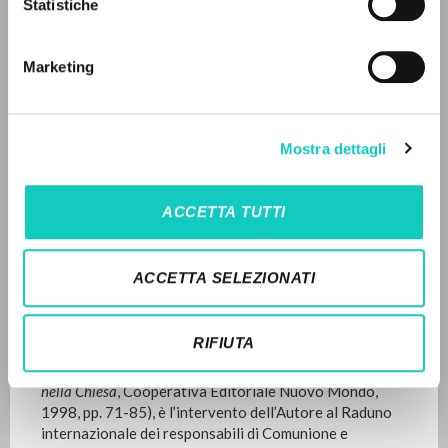
1999
Statistiche
Búsqueda avanzada »
Páginas: 15
Il PerCorso
Contactos
Marketing
Iniciar sesión
ÚLTIMA ACTUALIZACIÓN
23/03/2022
IDIOMA
Mostra dettagli
Italiano
Inglés
Español
ACCETTA TUTTI
LEE EL FULL TEXT EN LA EDICIÓN
DISPONIBLE
NEWSLETTER
ACCETTA SELEZIONATI
HISTORIAL DE LAS EDICIONES
Recibe información actualizada de nuevas
publicaciones, eventos y líneas editoriales.
Il testo “​Wie eine Bewegung entsteht”, traduzione in
RIFIUTA
lingua tedesca di “Come nasce un
movimento” (in
Comunione e Liberazione: Un movimento
nella Chiesa
,
Cooperativa Editoriale Nuovo Mondo,
1998, pp. 71-85), è l’intervento dell’Autore al Raduno
Inscribirse
internazionale dei responsabili di Comunione e