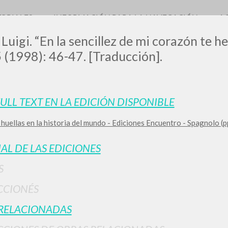
TORIALES
INFORMACIÓN PARA LA NAVEGACIÓN
A
 Luigi. “En la sencillez de mi corazón te h
5 (1998): 46-47. [Traducción].
LUIGI
FULL TEXT EN LA EDICIÓN DISPONIBLE
huellas en la historia del mundo - Ediciones Encuentro - Spagnolo (p
SSANI
IAL DE LAS EDICIONES
scritti
S
CCIONÉS
RELACIONADAS