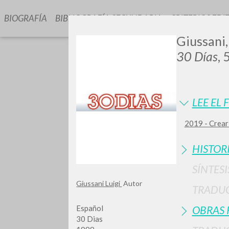
BIOGRAFÍA
BIBLIOGRAFÍA SECUNDARIA
CRITERIOS EDI
Giussani,
30 Días
, 
LEE EL 
2019 - Crear 
GIU
HISTOR
SÍNTESI
Giussani Luigi
Autor
TRADU
Español
OBRAS 
30 Dias