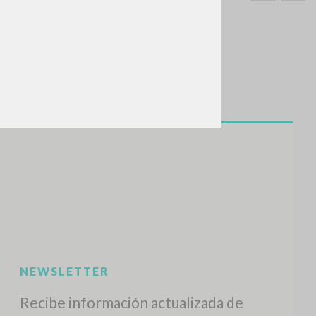
BUSCA
Frase exacta
ADA »
VIDADES RECIENTES
A
Z