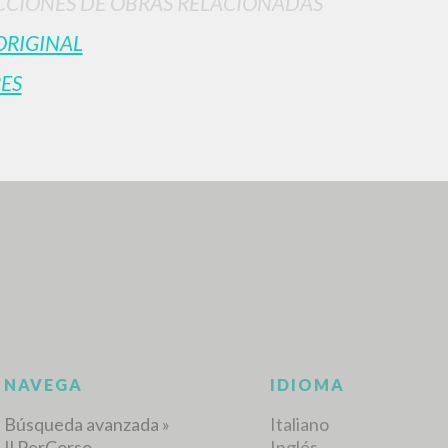
CIONES DE OBRAS RELACIONADAS
ORIGINAL
ES
BÚSQUEDA AVANZ
s resultados aún más precisos? Utilizar el
0
DOCUMENTOS ENCONTRADOS
Ver detalles por tipo
IDIOMA
AUTOR
AÑO
ACTI