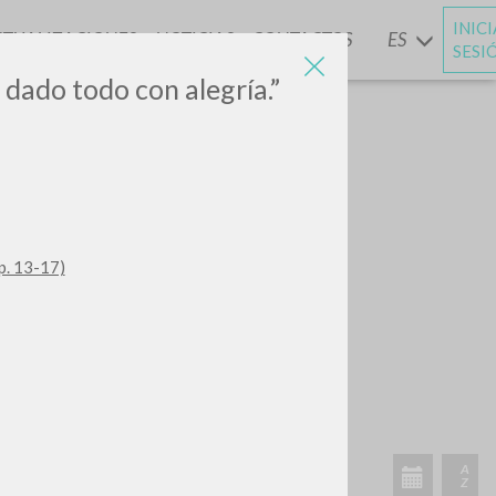
INIC
CTUALIZACIONES
NOTICIAS
CONTACTOS
ES
Y
SESI
e dado todo con alegría.”
p. 13-17)