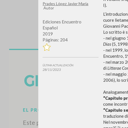
Prades López Javier Maria
I).
Autor
L’introduzion
cuore lietamen
Ediciones Encuentro
Giovanni Paol
Español
Lo scritto è 
2019
- nel giugno 
Páginas: 204
Días
(5, 1998:
- nel 1999, l
Encuentro, 1
¿Quiere
- nel marzo 2
ÚLTIMA ACTUALIZACIÓN
di
Litterae C
28/11/2023
- nel maggio 
2006), lo scr
Analogamente 
TIPOLOGÍA
“Capítulo p
come incontro
“Capítulo se
traduzione di
Nel novembre 