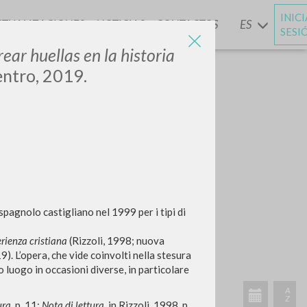
INIC
CTUALIZACIONES
NOTICIAS
CONTACTOS
ES
Y
SESI
rear huellas en la historia
ntro, 2019.
 spagnolo castigliano nel 1999 per i tipi di
rienza cristiana
(Rizzoli, 1998; nuova
9). L’opera, che vide coinvolti nella stesura
 luogo in occasioni diverse, in particolare
ura
, p. 11;
Nota di lettura
, in Rizzoli, 1998, p.