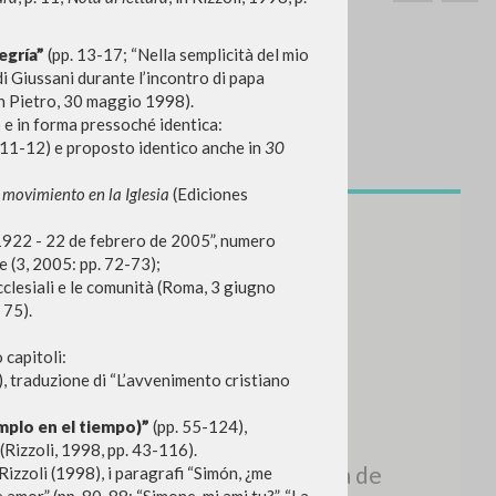
legría”
(pp. 13-17; “Nella semplicità del mio
 di Giussani durante l’incontro di papa
an Pietro, 30 maggio 1998).
 e in forma pressoché identica:
 11-12) e proposto identico anche in
30
BUSCA
Frase exacta
movimiento en la Iglesia
(Ediciones
ADA »
e 1922 - 22 de febrero de 2005”, numero
 (3, 2005: pp. 72-73);
cclesiali e le comunità (Roma, 3 giugno
 75).
 capitoli:
VIDADES RECIENTES
, traduzione di “L’avvenimento cristiano
A
mplo en el tiempo)”
(pp. 55-124),
Z
(Rizzoli, 1998, pp. 43-116).
izzoli (1998), i paragrafi “Simón, ¿me