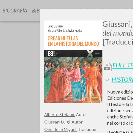
BIOGRAFÍA
BIBLIOGRAFÍA SECUNDARIA
CRITERIOS EDI
Giussani,
del mund
[Traducci
FULL T
GIU
HISTOR
Nuova edizio
Ediciones En
Il testo è la 
edizione senz
Alberto Stefano
Autor
anche Stefano
Giussani Luigi
Autor
nel corso di 
Oriol José Miguel
Traductor
Il volume si 