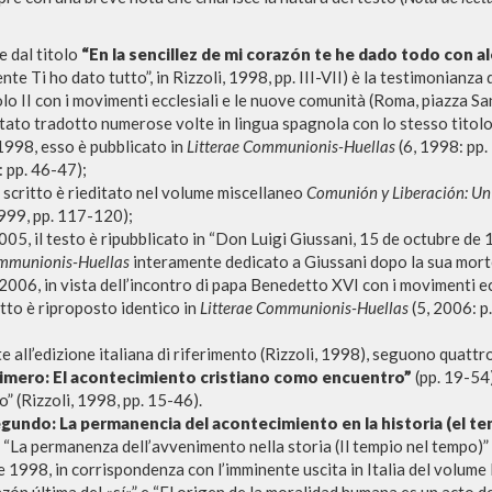
e dal titolo
“En la sencillez de mi corazón te he dado todo con a
te Ti ho dato tutto”, in Rizzoli, 1998, pp. III-VII) è la testimonianza
o II con i movimenti ecclesiali e le nuove comunità (Roma, piazza S
stato tradotto numerose volte in lingua spagnola con lo stesso titolo
1998, esso è pubblicato in
Litterae Communionis-Huellas
(6, 1998: pp.
 pp. 46-47);
o scritto è rieditato nel volume miscellaneo
Comunión y Liberación: Un 
999, pp. 117-120);
BÚSQUEDA AVANZ
s resultados aún más precisos? Utilizar el
005, il testo è ripubblicato in “Don Luigi Giussani, 15 de octubre d
ommunionis-Huellas
interamente dedicato a Giussani dopo la sua morte
0
DOCUMENTOS ENCONTRADOS
2006, in vista dell’incontro di papa Benedetto XVI con i movimenti e
itto è riproposto identico in
Litterae Communionis-Huellas
(5, 2006: p.
Ver detalles por tipo
all’edizione italiana di riferimento (Rizzoli, 1998), seguono quattro
IDIOMA
AUTOR
AÑO
ACTI
rimero: El acontecimiento cristiano como encuentro”
(pp. 19-54)
” (Rizzoli, 1998, pp. 15-46).
gundo: La permanencia del acontecimiento en la historia (el te
 “La permanenza dell’avvenimento nella storia (Il tempio nel tempo)” 
1998, in corrispondenza con l’imminente uscita in Italia del volume R