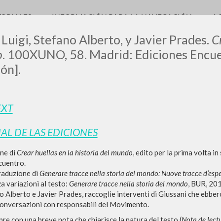
TORIALES
INFORMACIÓN PARA LA NAVEGACIÓN
A
 Luigi, Stefano Alberto, y Javier Prades.
C
o
. 100XUNO, 58. Madrid: Ediciones Encue
ón].
LUIGI
EXT
SSANI
IAL DE LAS EDICIONES
ne di
Crear huellas en la historia del mundo
, edito per la prima volta in
scritti
cuentro.
traduzione di
Generare tracce nella storia del mondo: Nuove tracce d’espe
a variazioni al testo:
Generare tracce nella storia del mondo
, BUR, 201
 Alberto e Javier Prades, raccoglie interventi di Giussani che ebbero
conversazioni con responsabili del Movimento.
apre con una breve nota che chiarisce la natura del testo (
Nota de lect