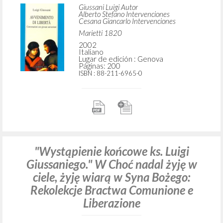
Giussani Luigi Autor
Alberto Stefano Intervenciones
Cesana Giancarlo Intervenciones
Marietti 1820
2002
Italiano
Lugar de edición : Genova
Páginas: 200
ISBN
: 88-211-6965-0
"Wystąpienie końcowe ks. Luigi
Giussaniego." W Choć nadal żyję w
ciele, żyję wiarą w Syna Bożego:
Rekolekcje Bractwa Comunione e
Liberazione