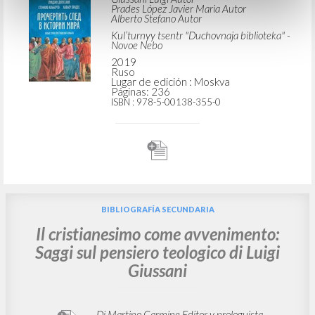
Prades López Javier Maria Autor
Alberto Stefano Autor
Kul’turnyy tsentr "Duchovnaja biblioteka" -
Novoe Nebo
2019
Ruso
Lugar de edición : Moskva
Páginas: 236
ISBN
: 978-5-00138-355-0
BIBLIOGRAFÍA SECUNDARIA
Il cristianesimo come avvenimento:
Saggi sul pensiero teologico di Luigi
Giussani
Di Martino Carmine Editor y prologuista