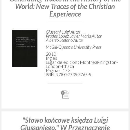
World: New Traces of the Christian
Experience
Giussani Luigi Autor
Prades López Javier Maria Autor
Alberto Stefano Autor
McGill-Queen's University Press
2010
Inglés
Lugar de edición : Montreal-Kingston-
London-Ithaca
Páginas: 172
ISBN
: 978-0-7735-3765-5
"Słowo końcowe księdza Luigi
Giussaniego." W Przeznaczenie