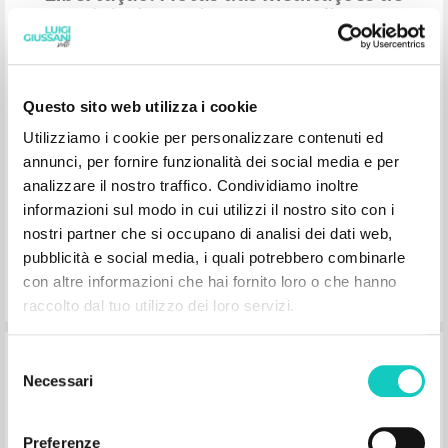
Luigi Giussani e Stefano Alberto
Giussani Luigi Autor
Alberto Stefano Autor
Questo sito web utilizza i cookie
GT Editora
Utilizziamo i cookie per personalizzare contenuti ed
1997
Portoghese BR
annunci, per fornire funzionalità dei social media e per
Lugar de edición : São Paulo
Páginas: 72
analizzare il nostro traffico. Condividiamo inoltre
informazioni sul modo in cui utilizzi il nostro sito con i
nostri partner che si occupano di analisi dei dati web,
pubblicità e social media, i quali potrebbero combinarle
con altre informazioni che hai fornito loro o che hanno
raccolto dal tuo utilizzo dei loro servizi.
You or About Friendship: Exercises of
Selezione
Necessari
the Fraternity of Communion and
del
Liberation: Notes Taken from
consenso
Meditations by Luigi Giussani and
Preferenze