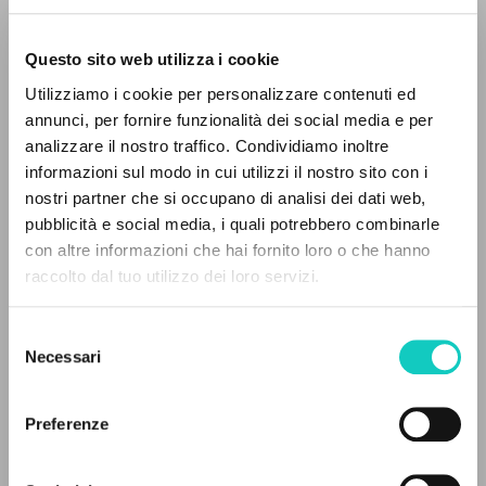
Questo sito web utilizza i cookie
Utilizziamo i cookie per personalizzare contenuti ed
annunci, per fornire funzionalità dei social media e per
analizzare il nostro traffico. Condividiamo inoltre
informazioni sul modo in cui utilizzi il nostro sito con i
nostri partner che si occupano di analisi dei dati web,
pubblicità e social media, i quali potrebbero combinarle
EL PROYECTO
con altre informazioni che hai fornito loro o che hanno
Alberto Stefano
Autor
raccolto dal tuo utilizzo dei loro servizi.
Bagnoud Jacques
Traductor
Este portal recoge y pone a disposición de los
de Roucy Thierry
Traductor
usuarios los textos de Luigi Giussani: casi 5000
Selezione
Giussani Luigi
Autor
voces bibliográficas, textos íntegros en 5
Necessari
del
Prades López Javier Maria
Autor
idiomas y líneas temáticas.
consenso
Parole et Silence
Preferenze
Francés
NAVEGA
2011