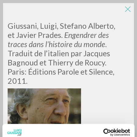
Giussani, Luigi, Stefano Alberto,
et Javier Prades.
Engendrer des
traces dans l’histoire du monde
.
Traduit de l’italien par Jacques
Bagnoud et Thierry de Roucy.
Paris: Éditions Parole et Silence,
BÚSQUEDA AVANZADA »
2011.
A
Z
0
DOCUMENTOS ENCONTRADOS
RESULTADOS SUCESIVOS