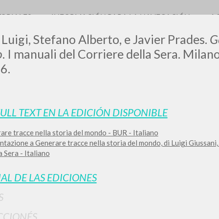
TORIALES
INFORMACIÓN PARA LA NAVEGACIÓN
A
 Luigi, Stefano Alberto, e Javier Prades.
G
o
. I manuali del Corriere della Sera. Milan
6.
LUIGI
FULL TEXT EN LA EDICIÓN DISPONIBLE
SSANI
re tracce nella storia del mondo - BUR - Italiano
tazione a Generare tracce nella storia del mondo, di Luigi Giussani,
a Sera - Italiano
scritti
IAL DE LAS EDICIONES
S
CCIONÉS