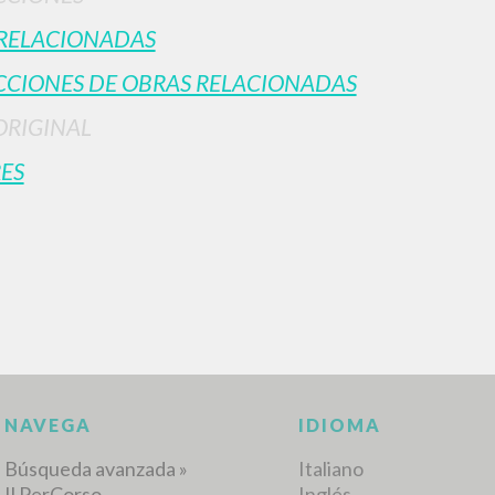
RELACIONADAS
CIONES DE OBRAS RELACIONADAS
ORIGINAL
ES
BÚSQUEDA AVANZ
s resultados aún más precisos? Utilizar el
0
DOCUMENTOS ENCONTRADOS
Ver detalles por tipo
IDIOMA
AUTOR
AÑO
ACTI