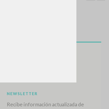
BUSCA
Frase exacta
ADA »
VIDADES RECIENTES
A
Z