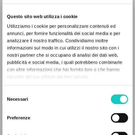
Questo sito web utilizza i cookie
BÚSQUEDA AVANZADA »
Utilizziamo i cookie per personalizzare contenuti ed
A
Giussani Luigi
Autor
Z
annunci, per fornire funzionalità dei social media e per
analizzare il nostro traffico. Condividiamo inoltre
0
DOCUMENTOS ENCONTRADOS
Portoghese BR
informazioni sul modo in cui utilizzi il nostro sito con i
Litterae Communionis-Passos edição brasileira
nostri partner che si occupano di analisi dei dati web,
2015
pubblicità e social media, i quali potrebbero combinarle
Páginas: 2
con altre informazioni che hai fornito loro o che hanno
raccolto dal tuo utilizzo dei loro servizi.
RESULTADOS SUCESIVOS
ÚLTIMA ACTUALIZACIÓN
Selezione
28/11/2023
Necessari
del
consenso
Preferenze
LEE EL FULL TEXT EN LA EDICIÓN
DISPONIBLE