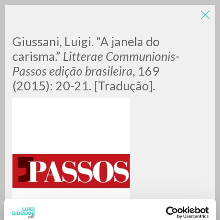
LUIGI
Giussani, Luigi. “A janela do
carisma.”
Litterae Communionis-
Passos edição brasileira
, 169
GIUSSANI
(2015): 20-21. [Tradução].
scritti