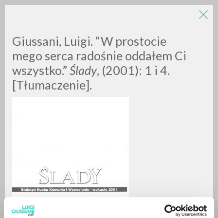
LUIGI
Giussani, Luigi. “W prostocie
mego serca radośnie oddałem Ci
wszystko.”
Ślady
, (2001): 1 i 4.
GIUSSANI
[Tłumaczenie].
scritti