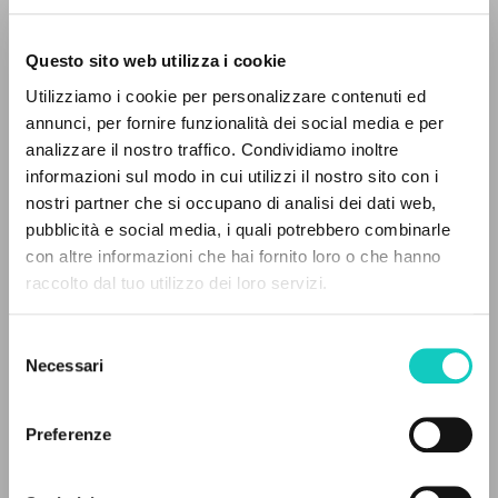
Questo sito web utilizza i cookie
BÚSQUEDA AVANZADA »
Utilizziamo i cookie per personalizzare contenuti ed
A
Z
annunci, per fornire funzionalità dei social media e per
analizzare il nostro traffico. Condividiamo inoltre
Giussani Luigi
Autor
0
DOCUMENTOS ENCONTRADOS
informazioni sul modo in cui utilizzi il nostro sito con i
nostri partner che si occupano di analisi dei dati web,
Polaco
pubblicità e social media, i quali potrebbero combinarle
Ślady
con altre informazioni che hai fornito loro o che hanno
2001
Páginas: 2
raccolto dal tuo utilizzo dei loro servizi.
RESULTADOS SUCESIVOS
Selezione
Necessari
del
ÚLTIMA ACTUALIZACIÓN
consenso
28/11/2023
Preferenze