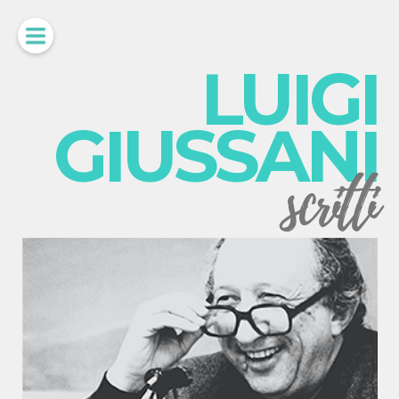
LUIGI
GIUSSANI
scritti