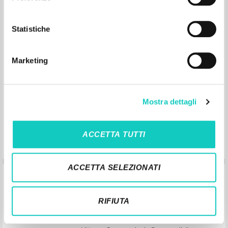
Crisostomo, op. 31, de Sergej
Rachmaninov
Statistiche
Giussani Luigi Autor
Claves Records
Marketing
2002
Español
Lugar de edición : [s.l.]
Páginas: 2
ISBN
: 472 272-2
Mostra dettagli
ACCETTA TUTTI
ACCETTA SELEZIONATI
Para quem tem fé, nenhum problema
RIFIUTA
Giussani Luigi Autor
Grandoni Luca Entrevista